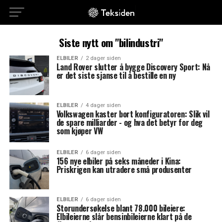
Siste nytt om "bilindustri"
ELBILER
2 dager siden
Land Rover slutter å bygge Discovery Sport: Nå
er det siste sjanse til å bestille en ny
ELBILER
4 dager siden
Volkswagen kaster bort konfiguratoren: Slik vil
de spare milliarder - og hva det betyr for deg
som kjøper VW
ELBILER
6 dager siden
156 nye elbiler på seks måneder i Kina:
Priskrigen kan utradere små produsenter
ELBILER
6 dager siden
Storundersøkelse blant 78.000 bileiere:
Elbileierne slår bensinbileierne klart på de