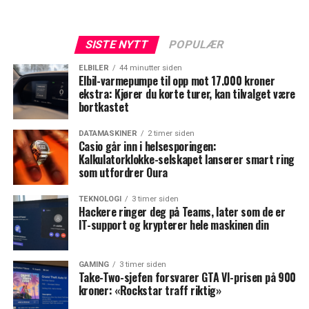
SISTE NYTT
POPULÆR
ELBILER
44 minutter siden
Elbil-varmepumpe til opp mot 17.000 kroner
ekstra: Kjører du korte turer, kan tilvalget være
bortkastet
DATAMASKINER
2 timer siden
Casio går inn i helsesporingen:
Kalkulatorklokke-selskapet lanserer smart ring
som utfordrer Oura
TEKNOLOGI
3 timer siden
Hackere ringer deg på Teams, later som de er
IT-support og krypterer hele maskinen din
GAMING
3 timer siden
Take-Two-sjefen forsvarer GTA VI-prisen på 900
kroner: «Rockstar traff riktig»