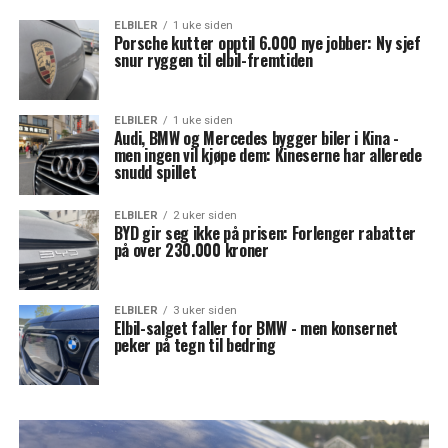
ELBILER
1 uke siden
Porsche kutter opptil 6.000 nye jobber: Ny sjef
snur ryggen til elbil-fremtiden
ELBILER
1 uke siden
Audi, BMW og Mercedes bygger biler i Kina -
men ingen vil kjøpe dem: Kineserne har allerede
snudd spillet
ELBILER
2 uker siden
BYD gir seg ikke på prisen: Forlenger rabatter
på over 230.000 kroner
ELBILER
3 uker siden
Elbil-salget faller for BMW - men konsernet
peker på tegn til bedring