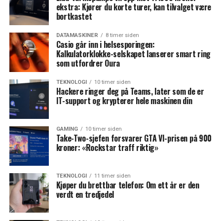
ekstra: Kjører du korte turer, kan tilvalget være
bortkastet
DATAMASKINER
8 timer siden
Casio går inn i helsesporingen:
Kalkulatorklokke-selskapet lanserer smart ring
som utfordrer Oura
TEKNOLOGI
10 timer siden
Hackere ringer deg på Teams, later som de er
IT-support og krypterer hele maskinen din
GAMING
10 timer siden
Take-Two-sjefen forsvarer GTA VI-prisen på 900
kroner: «Rockstar traff riktig»
TEKNOLOGI
11 timer siden
Kjøper du brettbar telefon: Om ett år er den
verdt en tredjedel