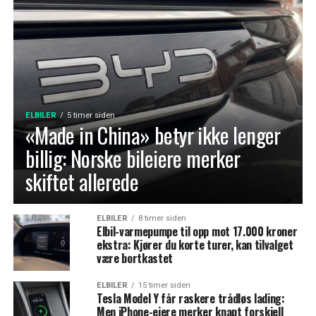
ELBILER
5 timer siden
«Made in China» betyr ikke lenger
billig: Norske bileiere merker
skiftet allerede
ELBILER
8 timer siden
Elbil-varmepumpe til opp mot 17.000 kroner
ekstra: Kjører du korte turer, kan tilvalget
være bortkastet
ELBILER
15 timer siden
Tesla Model Y får raskere trådløs lading:
Men iPhone-eiere merker knapt forskjell