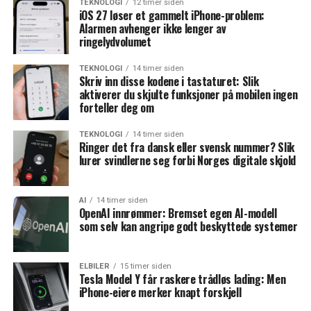
TEKNOLOGI
12 timer siden
iOS 27 løser et gammelt iPhone-problem:
Alarmen avhenger ikke lenger av
ringelydvolumet
TEKNOLOGI
14 timer siden
Skriv inn disse kodene i tastaturet: Slik
aktiverer du skjulte funksjoner på mobilen ingen
forteller deg om
TEKNOLOGI
14 timer siden
Ringer det fra dansk eller svensk nummer? Slik
lurer svindlerne seg forbi Norges digitale skjold
AI
14 timer siden
OpenAI innrømmer: Bremset egen AI-modell
som selv kan angripe godt beskyttede systemer
ELBILER
15 timer siden
Tesla Model Y får raskere trådløs lading: Men
iPhone-eiere merker knapt forskjell