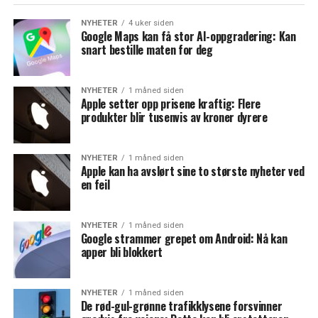
NYHETER
4 uker siden
Google Maps kan få stor AI-oppgradering: Kan
snart bestille maten for deg
NYHETER
1 måned siden
Apple setter opp prisene kraftig: Flere
produkter blir tusenvis av kroner dyrere
NYHETER
1 måned siden
Apple kan ha avslørt sine to største nyheter ved
en feil
NYHETER
1 måned siden
Google strammer grepet om Android: Nå kan
apper bli blokkert
NYHETER
1 måned siden
De rød-gul-grønne trafikklysene forsvinner