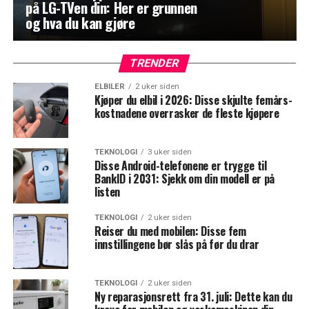
på LG-TVen din: Her er grunnen
og hva du kan gjøre
TRENDER
ELBILER
2 uker siden
Kjøper du elbil i 2026: Disse skjulte femårs-
kostnadene overrasker de fleste kjøpere
TEKNOLOGI
3 uker siden
Disse Android-telefonene er trygge til
BankID i 2031: Sjekk om din modell er på
listen
TEKNOLOGI
2 uker siden
Reiser du med mobilen: Disse fem
innstillingene bør slås på før du drar
TEKNOLOGI
2 uker siden
Ny reparasjonsrett fra 31. juli: Dette kan du