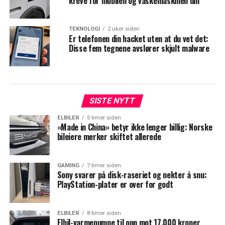
kreve for mobilen og vaskemaskinen din
TEKNOLOGI
2 uker siden
Er telefonen din hacket uten at du vet det:
Disse fem tegnene avslører skjult malware
SISTE NYTT
ELBILER
5 timer siden
«Made in China» betyr ikke lenger billig: Norske
bileiere merker skiftet allerede
GAMING
7 timer siden
Sony svarer på disk-raseriet og nekter å snu:
PlayStation-plater er over for godt
ELBILER
8 timer siden
Elbil-varmepumpe til opp mot 17.000 kroner