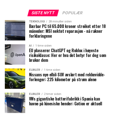
SISTE NYTT
POPULÆR
TEKNOLOGI
28 minutter siden
Bærbar PC til 65.000 kroner streiket etter 18
måneder: MSI nektet reparasjon - nå rakner
forklaringene
AI
1 time siden
EU plasserer ChatGPT og Roblox i høyeste
risikoklasse: Her er hva det betyr for deg som
bruker dem
ELBILER
1 time siden
Nissans nye elbil-SUV avslørt med rekkevidde-
forlenger: 225 kilometer på strøm alene
ELBILER
2 timer siden
VWs gigantiske batterifabrikk i Spania kan
havne på kinesiske hender: Gotion er aktuell