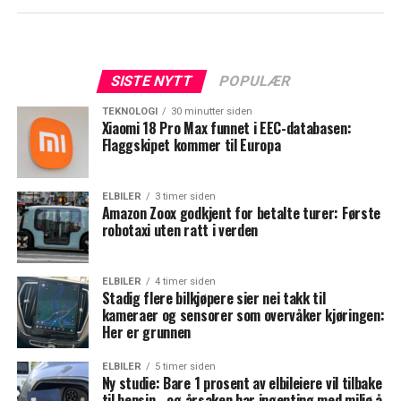
SISTE NYTT
POPULÆR
TEKNOLOGI
30 minutter siden
Xiaomi 18 Pro Max funnet i EEC-databasen:
Flaggskipet kommer til Europa
ELBILER
3 timer siden
Amazon Zoox godkjent for betalte turer: Første
robotaxi uten ratt i verden
ELBILER
4 timer siden
Stadig flere bilkjøpere sier nei takk til
kameraer og sensorer som overvåker kjøringen:
Her er grunnen
ELBILER
5 timer siden
Ny studie: Bare 1 prosent av elbileiere vil tilbake
til bensin - og årsaken har ingenting med miljø å