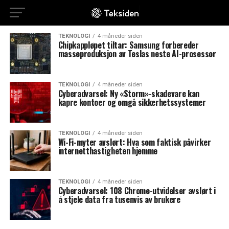
TEKNOLOGI
4 måneder siden
Chipkappløpet tiltar: Samsung forbereder
masseproduksjon av Teslas neste AI-prosessor
TEKNOLOGI
4 måneder siden
Cyberadvarsel: Ny «Storm»-skadevare kan
kapre kontoer og omgå sikkerhetssystemer
TEKNOLOGI
4 måneder siden
Wi-Fi-myter avslørt: Hva som faktisk påvirker
internetthastigheten hjemme
TEKNOLOGI
4 måneder siden
Cyberadvarsel: 108 Chrome-utvidelser avslørt i
å stjele data fra tusenvis av brukere