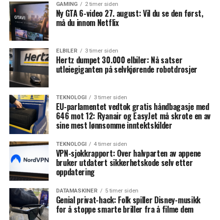
GAMING
2 timer siden
Ny GTA 6-video 27. august: Vil du se den først,
må du innom Netflix
ELBILER
3 timer siden
Hertz dumpet 30.000 elbiler: Nå satser
utleiegiganten på selvkjørende robotdrosjer
TEKNOLOGI
3 timer siden
EU-parlamentet vedtok gratis håndbagasje med
646 mot 12: Ryanair og EasyJet må skrote en av
sine mest lønnsomme inntektskilder
TEKNOLOGI
4 timer siden
VPN-sjokkrapport: Over halvparten av appene
bruker utdatert sikkerhetskode selv etter
oppdatering
DATAMASKINER
5 timer siden
Genial privat-hack: Folk spiller Disney-musikk
for å stoppe smarte briller fra å filme dem