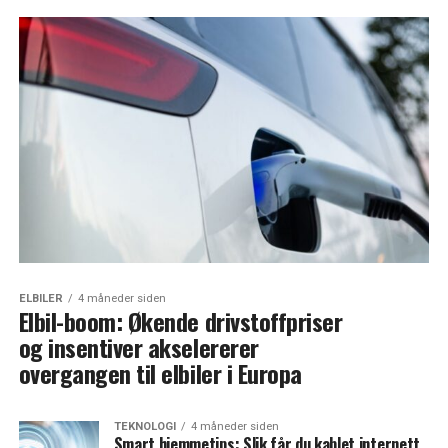
ELBILER
4 måneder siden
Elbil-boom: Økende drivstoffpriser
og insentiver akselererer
overgangen til elbiler i Europa
TEKNOLOGI
4 måneder siden
Smart hjemmetips: Slik får du kablet internett