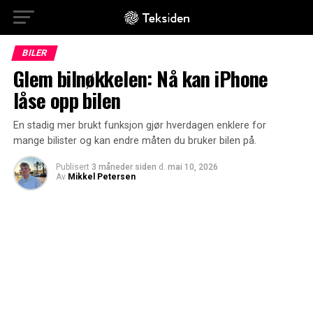
BILER
Glem bilnøkkelen: Nå kan iPhone
låse opp bilen
En stadig mer brukt funksjon gjør hverdagen enklere for
mange bilister og kan endre måten du bruker bilen på.
Publisert
3 måneder siden
d.
mai 10, 2026
Av
Mikkel Petersen