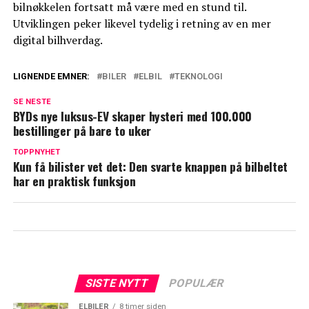
bilnøkkelen fortsatt må være med en stund til.
Utviklingen peker likevel tydelig i retning av en mer
digital bilhverdag.
LIGNENDE EMNER:
BILER
ELBIL
TEKNOLOGI
SE NESTE
BYDs nye luksus-EV skaper hysteri med 100.000
bestillinger på bare to uker
TOPPNYHET
Kun få bilister vet det: Den svarte knappen på bilbeltet
har en praktisk funksjon
SISTE NYTT
POPULÆR
ELBILER
8 timer siden