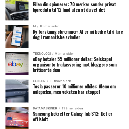
Bilen din spionerer: 70 merker sender privat
kjøredata til 12 land uten at du vet det
AI
8 timer siden
Ny forskning skremmer: AI er nå bedre til å lure
deg i romantiske svindler
TEKNOLOGI
9 timer siden
eBay betaler 55 millioner dollar: Selskapet
organiserte trakassering mot bloggere som
kritiserte dem
ELBILER
10 timer siden
Tesla passerer 10 millioner elbiler: Alene om
milepælen, men veksten har stoppet
DATAMASKINER
11 timer siden
Samsung bekrefter Galaxy Tab S12: Det er
offisielt