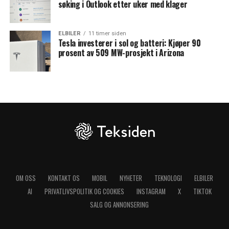
søking i Outlook etter uker med klager
ELBILER
11 timer siden
Tesla investerer i sol og batteri: Kjøper 90
prosent av 509 MW-prosjekt i Arizona
OM OSS
KONTAKT OS
MOBIL
NYHETER
TEKNOLOGI
ELBILER
AI
PRIVATLIVSPOLITIK OG COOKIES
INSTAGRAM
X
TIKTOK
SALG OG ANNONSERING