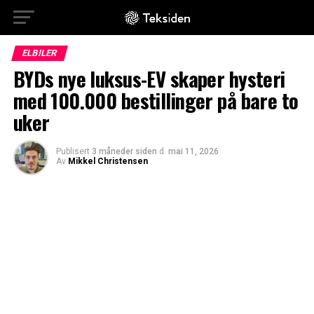
ELBILER
BYDs nye luksus-EV skaper hysteri
med 100.000 bestillinger på bare to
uker
Publisert
3 måneder siden
d.
mai 11, 2026
Av
Mikkel Christensen