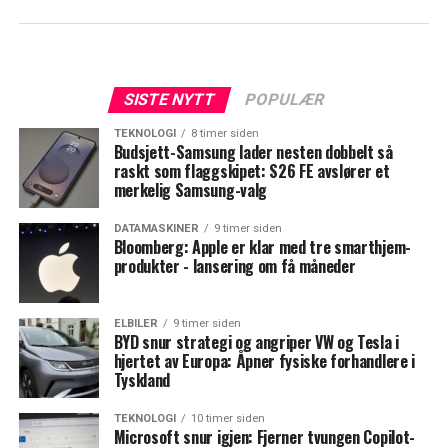
SISTE NYTT
POPULÆR
TEKNOLOGI
8 timer siden
Budsjett-Samsung lader nesten dobbelt så
raskt som flaggskipet: S26 FE avslører et
merkelig Samsung-valg
DATAMASKINER
9 timer siden
Bloomberg: Apple er klar med tre smarthjem-
produkter - lansering om få måneder
ELBILER
9 timer siden
BYD snur strategi og angriper VW og Tesla i
hjertet av Europa: Åpner fysiske forhandlere i
Tyskland
TEKNOLOGI
10 timer siden
Microsoft snur igjen: Fjerner tvungen Copilot-