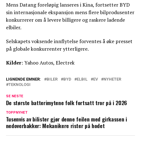
Mens Datang foreløpig lanseres i Kina, fortsetter BYD
sin internasjonale ekspansjon mens flere bilprodusenter
konkurrerer om å levere billigere og raskere ladende
elbiler.
Selskapets voksende innflytelse forventes å øke presset
på globale konkurrenter ytterligere.
Kilder
: Yahoo Autos, Electrek
LIGNENDE EMNER:
BILER
BYD
ELBIL
EV
NYHETER
TEKNOLOGI
SE NESTE
De største batterimytene folk fortsatt tror på i 2026
TOPPNYHET
Tusenvis av bilister gjør denne feilen med girkassen i
nedoverbakker: Mekanikere rister på hodet