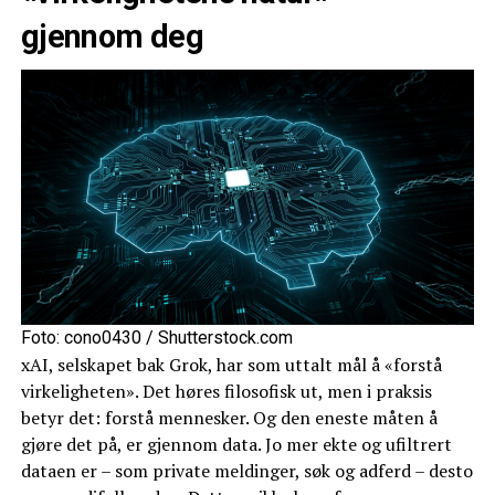
gjennom deg
Foto: cono0430 / Shutterstock.com
xAI, selskapet bak Grok, har som uttalt mål å «forstå
virkeligheten». Det høres filosofisk ut, men i praksis
betyr det: forstå mennesker. Og den eneste måten å
gjøre det på, er gjennom data. Jo mer ekte og ufiltrert
dataen er – som private meldinger, søk og adferd – desto