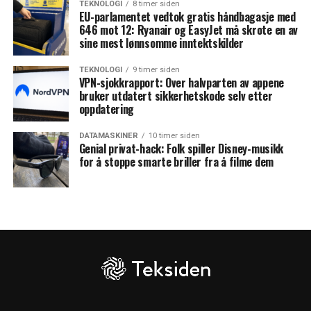
TEKNOLOGI
8 timer siden
EU-parlamentet vedtok gratis håndbagasje med
646 mot 12: Ryanair og EasyJet må skrote en av
sine mest lønnsomme inntektskilder
TEKNOLOGI
9 timer siden
VPN-sjokkrapport: Over halvparten av appene
bruker utdatert sikkerhetskode selv etter
oppdatering
DATAMASKINER
10 timer siden
Genial privat-hack: Folk spiller Disney-musikk
for å stoppe smarte briller fra å filme dem