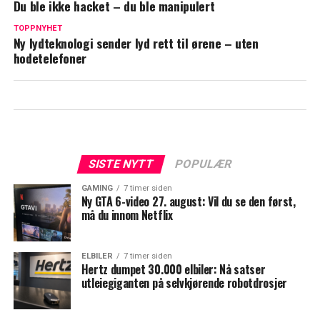
Du ble ikke hacket – du ble manipulert
TOPPNYHET
Ny lydteknologi sender lyd rett til ørene – uten
hodetelefoner
SISTE NYTT
POPULÆR
GAMING
7 timer siden
Ny GTA 6-video 27. august: Vil du se den først,
må du innom Netflix
ELBILER
7 timer siden
Hertz dumpet 30.000 elbiler: Nå satser
utleiegiganten på selvkjørende robotdrosjer