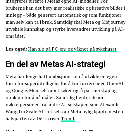
integreres direkte i Metas egne AI-modeller. For
brukerne kan det bety mer realistiske og kreative bilder i
innlegg – både generert automatisk og som funksjoner
man selv kan ta i bruk. Samtidig skal Meta og Midjourney
utveksle kunnskap og styrke hverandres utvikling på AI-
området.
Les også:
Han slo på PC-en: og våknet på sykehuset
En del av Metas AI-strategi
Meta har lenge hatt ambisjoner om å utvikle en egen
form for superintelligens for å konkurrere med OpenAI
og Google. Men selskapet søker også partnerskap og
oppkjøp for å nå målet. Samtidig henter de inn
nøkkelpersoner fra andre AI-selskaper, som Alexandr
Wang fra Scale AI – et selskap Meta nylig kjøpte nesten
halvparten av. Det skriver
Trend.