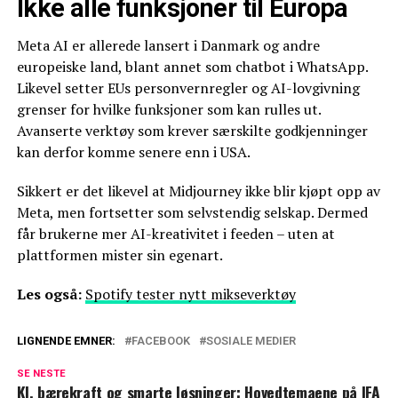
Ikke alle funksjoner til Europa
Meta AI er allerede lansert i Danmark og andre
europeiske land, blant annet som chatbot i WhatsApp.
Likevel setter EUs personvernregler og AI-lovgivning
grenser for hvilke funksjoner som kan rulles ut.
Avanserte verktøy som krever særskilte godkjenninger
kan derfor komme senere enn i USA.
Sikkert er det likevel at Midjourney ikke blir kjøpt opp av
Meta, men fortsetter som selvstendig selskap. Dermed
får brukerne mer AI-kreativitet i feeden – uten at
plattformen mister sin egenart.
Les også:
Spotify tester nytt mikseverktøy
LIGNENDE EMNER:
FACEBOOK
SOSIALE MEDIER
SE NESTE
KI, bærekraft og smarte løsninger: Hovedtemaene på IFA