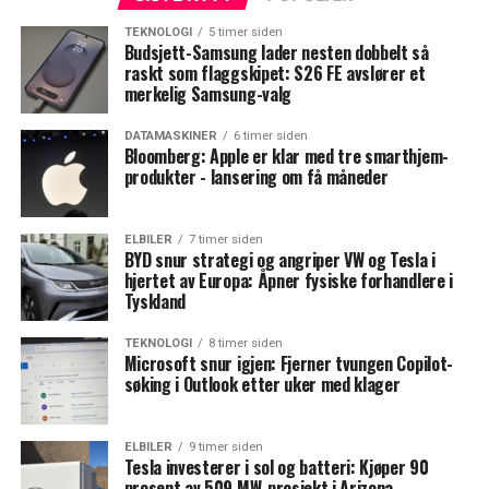
TEKNOLOGI
5 timer siden
Budsjett-Samsung lader nesten dobbelt så
raskt som flaggskipet: S26 FE avslører et
merkelig Samsung-valg
DATAMASKINER
6 timer siden
Bloomberg: Apple er klar med tre smarthjem-
produkter - lansering om få måneder
ELBILER
7 timer siden
BYD snur strategi og angriper VW og Tesla i
hjertet av Europa: Åpner fysiske forhandlere i
Tyskland
TEKNOLOGI
8 timer siden
Microsoft snur igjen: Fjerner tvungen Copilot-
søking i Outlook etter uker med klager
ELBILER
9 timer siden
Tesla investerer i sol og batteri: Kjøper 90
prosent av 509 MW-prosjekt i Arizona