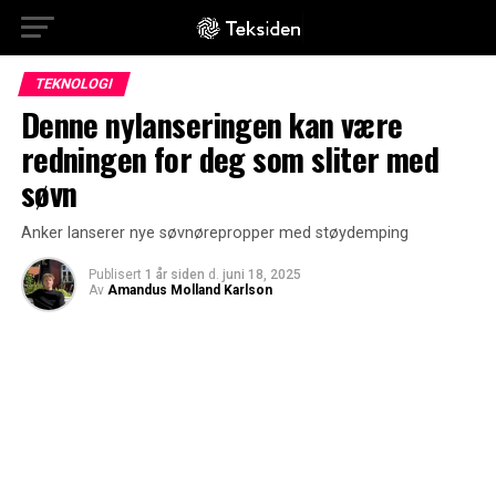
TEKNOLOGI
Denne nylanseringen kan være
redningen for deg som sliter med
søvn
Anker lanserer nye søvnørepropper med støydemping
Publisert
1 år siden
d.
juni 18, 2025
Av
Amandus Molland Karlson