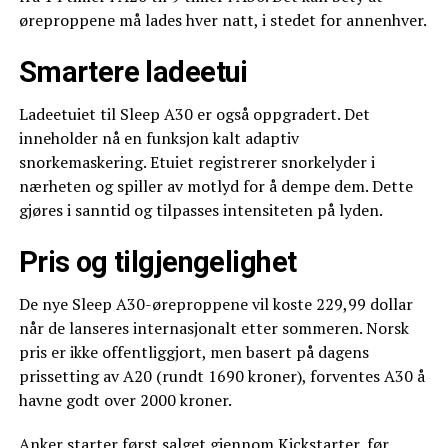
øreproppene må lades hver natt, i stedet for annenhver.
Smartere ladeetui
Ladeetuiet til Sleep A30 er også oppgradert. Det
inneholder nå en funksjon kalt adaptiv
snorkemaskering. Etuiet registrerer snorkelyder i
nærheten og spiller av motlyd for å dempe dem. Dette
gjøres i sanntid og tilpasses intensiteten på lyden.
Pris og tilgjengelighet
De nye Sleep A30-øreproppene vil koste 229,99 dollar
når de lanseres internasjonalt etter sommeren. Norsk
pris er ikke offentliggjort, men basert på dagens
prissetting av A20 (rundt 1690 kroner), forventes A30 å
havne godt over 2000 kroner.
Anker starter først salget gjennom Kickstarter, før