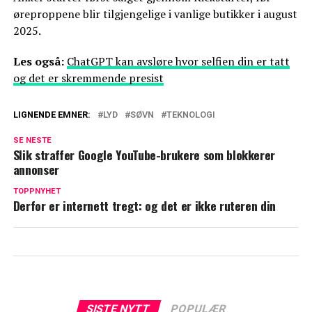
øreproppene blir tilgjengelige i vanlige butikker i august
2025.
Les også:
ChatGPT kan avsløre hvor selfien din er tatt
og det er skremmende presist
LIGNENDE EMNER:
LYD
SØVN
TEKNOLOGI
SE NESTE
Slik straffer Google YouTube-brukere som blokkerer
annonser
TOPPNYHET
Derfor er internett tregt: og det er ikke ruteren din
SISTE NYTT
POPULÆR