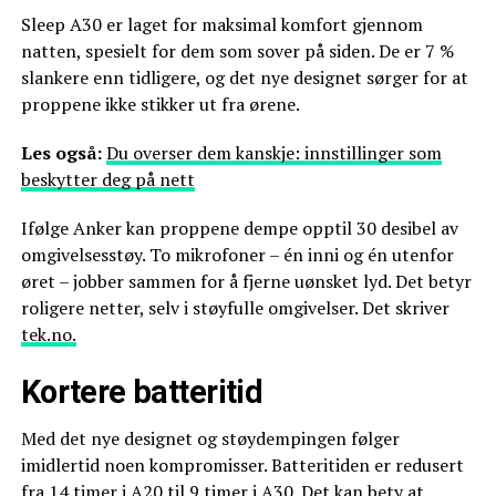
Sleep A30 er laget for maksimal komfort gjennom
natten, spesielt for dem som sover på siden. De er 7 %
slankere enn tidligere, og det nye designet sørger for at
proppene ikke stikker ut fra ørene.
Les også:
Du overser dem kanskje: innstillinger som
beskytter deg på nett
Ifølge Anker kan proppene dempe opptil 30 desibel av
omgivelsesstøy. To mikrofoner – én inni og én utenfor
øret – jobber sammen for å fjerne uønsket lyd. Det betyr
roligere netter, selv i støyfulle omgivelser. Det skriver
tek.no.
Kortere batteritid
Med det nye designet og støydempingen følger
imidlertid noen kompromisser. Batteritiden er redusert
fra 14 timer i A20 til 9 timer i A30. Det kan bety at