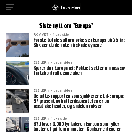
Siste nytt om "Europa"
ROMMET
1 dag siden
Første totale solformørkelse i Europa på 25 år:
Slik ser du den uten å skade øynene
ELBILER
4 dager siden
Kjører du i Europa nå: Politiet setter inn massiv
fartskontroll denne uken
ELBILER
4 dager siden
Deloitte-rapporten som sjokkerer elbil-Europa:
97 prosent av batterikapasiteten er på
asiatiske hender, og andelen vokser
ELBILER
1 uke siden
BYD lover 3.000 lynladere i Europa som fyller
batteriet på fem minutter: Konkurrentene er