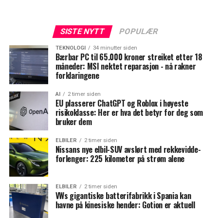
SISTE NYTT
POPULÆR
TEKNOLOGI
34 minutter siden
Bærbar PC til 65.000 kroner streiket etter 18
måneder: MSI nektet reparasjon - nå rakner
forklaringene
AI
2 timer siden
EU plasserer ChatGPT og Roblox i høyeste
risikoklasse: Her er hva det betyr for deg som
bruker dem
ELBILER
2 timer siden
Nissans nye elbil-SUV avslørt med rekkevidde-
forlenger: 225 kilometer på strøm alene
ELBILER
2 timer siden
VWs gigantiske batterifabrikk i Spania kan
havne på kinesiske hender: Gotion er aktuell