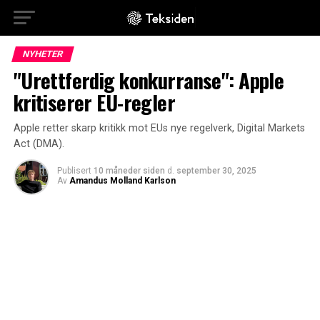
NYHETER
"Urettferdig konkurranse": Apple
kritiserer EU-regler
Apple retter skarp kritikk mot EUs nye regelverk, Digital Markets
Act (DMA).
Publisert
10 måneder siden
d.
september 30, 2025
Av
Amandus Molland Karlson