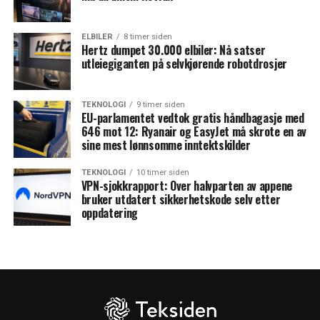
ELBILER
8 timer siden
Hertz dumpet 30.000 elbiler: Nå satser
utleiegiganten på selvkjørende robotdrosjer
TEKNOLOGI
9 timer siden
EU-parlamentet vedtok gratis håndbagasje med
646 mot 12: Ryanair og EasyJet må skrote en av
sine mest lønnsomme inntektskilder
TEKNOLOGI
10 timer siden
VPN-sjokkrapport: Over halvparten av appene
bruker utdatert sikkerhetskode selv etter
oppdatering