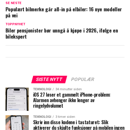
SE NESTE
Populært bilmerke går all-in på elbiler: 16 nye modeller
på vei
TOPPNYHET
Biler pensjonister bør unngå å kjøpe i 2026, ifølge en
bilekspert
SISTE NYTT
POPULÆR
TEKNOLOGI
34 minutter siden
iOS 27 løser et gammelt iPhone-problem:
Alarmen avhenger ikke lenger av
ringelydvolumet
TEKNOLOGI
3 timer siden
Skriv inn disse kodene i tastaturet: Slik
aktiverer du skjulte funksjoner på mobilen ingen