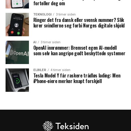
forteller deg om
TEKNOLOGI
3 timer siden
Ringer det fra dansk eller svensk nummer? Slik
lurer svindlerne seg forbi Norges digitale skjold
AI
3 timer siden
OpenAI innrømmer: Bremset egen AI-modell
som selv kan angripe godt beskyttede systemer
ELBILER
4 timer siden
Tesla Model Y får raskere trådløs lading: Men
iPhone-eiere merker knapt forskjell