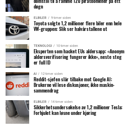
domstol til å ramme 120 piratdomener på ett
døgn
ELBILER
9 timer siden
Toyota solgte 1,2 millioner flere biler enn hele
VW-gruppen: Slik ser halvårstallene ut
TEKNOLOGI
10 timer siden
Eksperten som hacket EUs aldersapp: «Anonym
aldersverifisering fungerer ikke», neste steg
er full ID
AI
12 timer siden
Reddit-sjefen slår tilbake mot Google AI:
Brukerne vil lese diskusjoner, ikke maskin-
sammendrag
ELBILER
14 timer siden
Sikkerhetsundersøkelse av 1,2 millioner Tesla:
Forhjulet kan løsne under kjøring