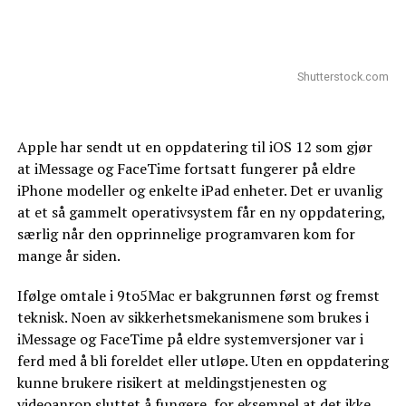
Shutterstock.com
Apple har sendt ut en oppdatering til iOS 12 som gjør
at iMessage og FaceTime fortsatt fungerer på eldre
iPhone modeller og enkelte iPad enheter. Det er uvanlig
at et så gammelt operativsystem får en ny oppdatering,
særlig når den opprinnelige programvaren kom for
mange år siden.
Ifølge omtale i 9to5Mac er bakgrunnen først og fremst
teknisk. Noen av sikkerhetsmekanismene som brukes i
iMessage og FaceTime på eldre systemversjoner var i
ferd med å bli foreldet eller utløpe. Uten en oppdatering
kunne brukere risikert at meldingstjenesten og
videoanrop sluttet å fungere, for eksempel at det ikke