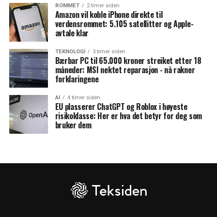
ROMMET
2 timer siden
Amazon vil koble iPhone direkte til
verdensrommet: 5.105 satellitter og Apple-
avtale klar
TEKNOLOGI
3 timer siden
Bærbar PC til 65.000 kroner streiket etter 18
måneder: MSI nektet reparasjon - nå rakner
forklaringene
AI
4 timer siden
EU plasserer ChatGPT og Roblox i høyeste
risikoklasse: Her er hva det betyr for deg som
bruker dem