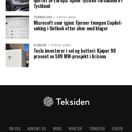
hjertet av Europa: Åpner fysiske forhandlere i
Tyskland
TEKNOLOGI
3 timer siden
Microsoft snur igjen: Fjerner tvungen Copilot-
søking i Outlook etter uker med klager
ELBILER
4 timer siden
Tesla investerer i sol og batteri: Kjøper 90
prosent av 509 MW-prosjekt i Arizona
OM OSS
KONTAKT OS
MOBIL
NYHETER
TEKNOLOGI
ELBILER