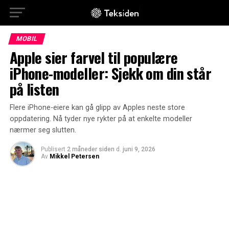
MOBIL
Apple sier farvel til populære
iPhone-modeller: Sjekk om din står
på listen
Flere iPhone-eiere kan gå glipp av Apples neste store
oppdatering. Nå tyder nye rykter på at enkelte modeller
nærmer seg slutten.
Publisert
2 måneder siden
d.
juni 9, 2026
Av
Mikkel Petersen