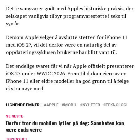
Dette samsvarer godt med Apples historiske praksis, der
selskapet vanligvis tilbyr programvarestøtte i seks til
syv år.
Dersom Apple velger å avslutte støtten for iPhone 11
med iOS 27, vil det derfor være en naturlig del av
oppdateringssyklusen brukerne har blitt vant til.
Det endelige svaret får vi når Apple offisielt presenterer
iOS 27 under WWDC 2026. Frem til da kan eiere av en
iPhone 11 eller eldre modeller ha god grunn til å følge
ekstra nøye med.
LIGNENDE EMNER:
APPLE
MOBIL
NYHETER
TEKNOLOGI
SE NESTE
Derfor tror du mobilen lytter på deg: Sannheten kan
være enda verre
TOPPNYHET