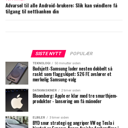
Advarsel til alle Android-brukere: Slik kan svindlere få
tilgang til nettbanken din
SISTE NYTT
POPULÆR
TEKNOLOGI
50 minutter siden
Budsjett-Samsung lader nesten dobbelt så
raskt som flaggskipet: S26 FE avslører et
merkelig Samsung-valg
DATAMASKINER
2 timer siden
Bloomberg: Apple er klar med tre smarthjem-
produkter - lansering om få måneder
ELBILER
3 timer siden
BYD snur strategi og angriper VW og Tesla i