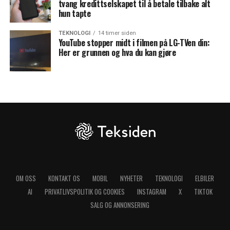
tvang kredittselskapet til å betale tilbake alt
hun tapte
TEKNOLOGI
14 timer siden
YouTube stopper midt i filmen på LG-TVen din:
Her er grunnen og hva du kan gjøre
OM OSS
KONTAKT OS
MOBIL
NYHETER
TEKNOLOGI
ELBILER
AI
PRIVATLIVSPOLITIK OG COOKIES
INSTAGRAM
X
TIKTOK
SALG OG ANNONSERING