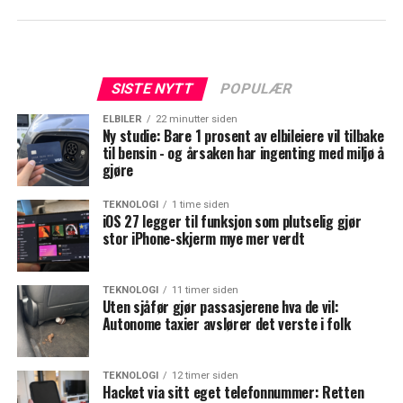
SISTE NYTT
POPULÆR
ELBILER
22 minutter siden
Ny studie: Bare 1 prosent av elbileiere vil tilbake
til bensin - og årsaken har ingenting med miljø å
gjøre
TEKNOLOGI
1 time siden
iOS 27 legger til funksjon som plutselig gjør
stor iPhone-skjerm mye mer verdt
TEKNOLOGI
11 timer siden
Uten sjåfør gjør passasjerene hva de vil:
Autonome taxier avslører det verste i folk
TEKNOLOGI
12 timer siden
Hacket via sitt eget telefonnummer: Retten