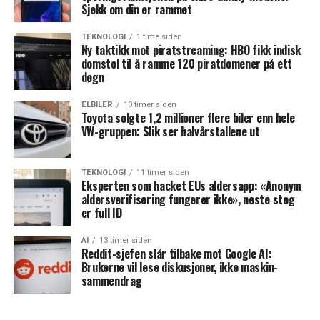
Sjekk om din er rammet
TEKNOLOGI
1 time siden
Ny taktikk mot piratstreaming: HBO fikk indisk
domstol til å ramme 120 piratdomener på ett
døgn
ELBILER
10 timer siden
Toyota solgte 1,2 millioner flere biler enn hele
VW-gruppen: Slik ser halvårstallene ut
TEKNOLOGI
11 timer siden
Eksperten som hacket EUs aldersapp: «Anonym
aldersverifisering fungerer ikke», neste steg
er full ID
AI
13 timer siden
Reddit-sjefen slår tilbake mot Google AI:
Brukerne vil lese diskusjoner, ikke maskin-
sammendrag