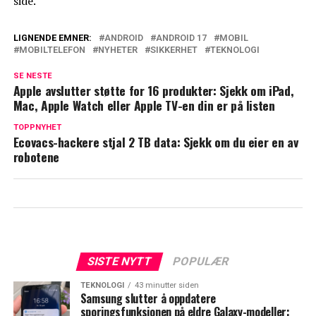
side.
LIGNENDE EMNER:
ANDROID
ANDROID 17
MOBIL
MOBILTELEFON
NYHETER
SIKKERHET
TEKNOLOGI
SE NESTE
Apple avslutter støtte for 16 produkter: Sjekk om iPad,
Mac, Apple Watch eller Apple TV-en din er på listen
TOPPNYHET
Ecovacs-hackere stjal 2 TB data: Sjekk om du eier en av
robotene
SISTE NYTT
POPULÆR
TEKNOLOGI
43 minutter siden
Samsung slutter å oppdatere
sporingsfunksjonen på eldre Galaxy-modeller: