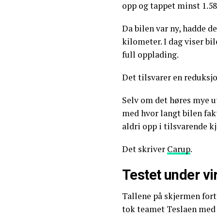
opp og tappet minst 1.58
Da bilen var ny, hadde de
kilometer. I dag viser b
full opplading.
Det tilsvarer en reduksj
Selv om det høres mye ut
med hvor langt bilen fak
aldri opp i tilsvarende k
Det skriver
Carup
.
Testet under vi
Tallene på skjermen forte
tok teamet Teslaen med 