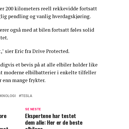
er 200 kilometers reell rekkevidde fortsatt
lig pendling og vanlig hverdagskjøring.
rer også med at bilen fortsatt føles solid
tet.
," sier Eric fra Drive Protected.
igvis et bevis på at alle elbiler holder like
at moderne elbilbatterier i enkelte tilfeller
r enn mange frykter.
EKNOLOGI
TESLA
SE NESTE
ore
Ekspertene har testet
dem alle: Her er de beste
 mot
elbilene