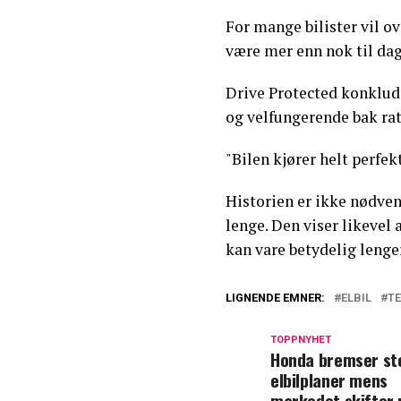
For mange bilister vil ov
være mer enn nok til dag
Drive Protected konklude
og velfungerende bak rat
"Bilen kjører helt perfekt
Historien er ikke nødvend
lenge. Den viser likevel 
kan vare betydelig lenge
LIGNENDE EMNER:
ELBIL
T
TOPPNYHET
Honda bremser st
elbilplaner mens
markedet skifter