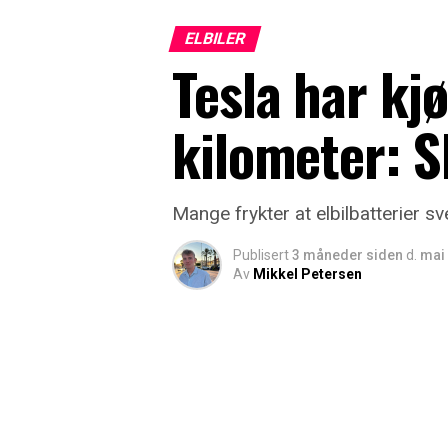
ELBILER
Tesla har kj
kilometer: Sl
Mange frykter at elbilbatterier s
Publisert
3 måneder siden
d.
mai 
Av
Mikkel Petersen