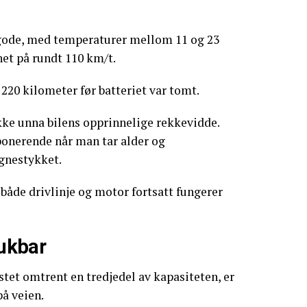
 gode, med temperaturer mellom 11 og 23
het på rundt 110 km/t.
r 220 kilometer før batteriet var tomt.
ykke unna bilens opprinnelige rekkevidde.
ponerende når man tar alder og
gnestykket.
 både drivlinje og motor fortsatt fungerer
rukbar
stet omtrent en tredjedel av kapasiteten, er
på veien.