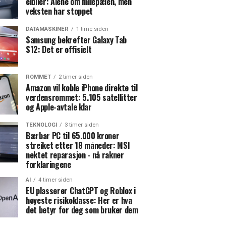
elbiler: Alene om milepælen, men
veksten har stoppet
DATAMASKINER
1 time siden
Samsung bekrefter Galaxy Tab
S12: Det er offisielt
ROMMET
2 timer siden
Amazon vil koble iPhone direkte til
verdensrommet: 5.105 satellitter
og Apple-avtale klar
TEKNOLOGI
3 timer siden
Bærbar PC til 65.000 kroner
streiket etter 18 måneder: MSI
nektet reparasjon - nå rakner
forklaringene
AI
4 timer siden
EU plasserer ChatGPT og Roblox i
høyeste risikoklasse: Her er hva
det betyr for deg som bruker dem