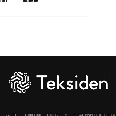
NYHETER
TEKNOLOGI
ELBILER
AI
PRIVATLIVSPOLITIK OG COOK