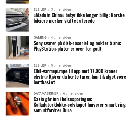
ELBILER
3 timer siden
«Made in China» betyr ikke lenger billig: Norske
bileiere merker skiftet allerede
GAMING
4 timer siden
Sony svarer på disk-raseriet og nekter å snu:
PlayStation-plater er over for godt
ELBILER
5 timer siden
Elbil-varmepumpe til opp mot 17.000 kroner
ekstra: Kjører du korte turer, kan tilvalget være
bortkastet
DATAMASKINER
6 timer siden
Casio går inn i helsesporingen:
Kalkulatorklokke-selskapet lanserer smart ring
som utfordrer Oura