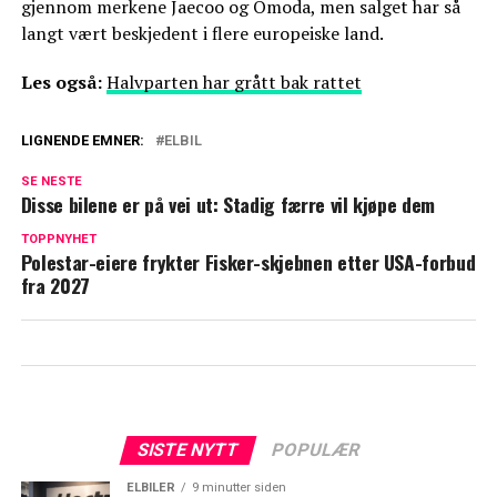
gjennom merkene Jaecoo og Omoda, men salget har så
langt vært beskjedent i flere europeiske land.
Les også:
Halvparten har grått bak rattet
LIGNENDE EMNER:
ELBIL
SE NESTE
Disse bilene er på vei ut: Stadig færre vil kjøpe dem
TOPPNYHET
Polestar-eiere frykter Fisker-skjebnen etter USA-forbud
fra 2027
SISTE NYTT
POPULÆR
ELBILER
9 minutter siden