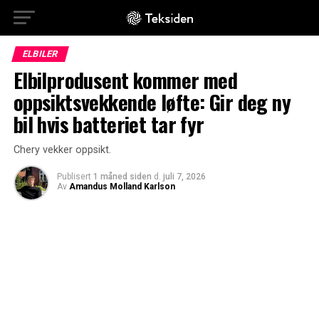
ELBILER
Elbilprodusent kommer med
oppsiktsvekkende løfte: Gir deg ny
bil hvis batteriet tar fyr
Chery vekker oppsikt.
Publisert
1 måned siden
d.
juli 7, 2026
Av
Amandus Molland Karlson