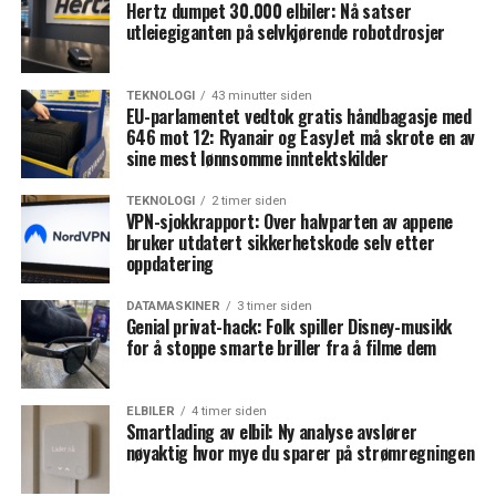
Hertz dumpet 30.000 elbiler: Nå satser
utleiegiganten på selvkjørende robotdrosjer
TEKNOLOGI
43 minutter siden
EU-parlamentet vedtok gratis håndbagasje med
646 mot 12: Ryanair og EasyJet må skrote en av
sine mest lønnsomme inntektskilder
TEKNOLOGI
2 timer siden
VPN-sjokkrapport: Over halvparten av appene
bruker utdatert sikkerhetskode selv etter
oppdatering
DATAMASKINER
3 timer siden
Genial privat-hack: Folk spiller Disney-musikk
for å stoppe smarte briller fra å filme dem
ELBILER
4 timer siden
Smartlading av elbil: Ny analyse avslører
nøyaktig hvor mye du sparer på strømregningen