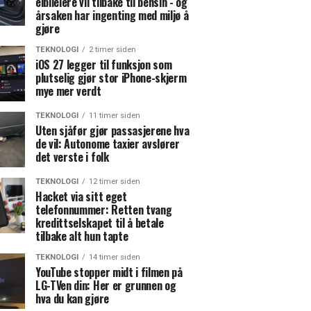
elbileiere vil tilbake til bensin - og
årsaken har ingenting med miljø å
gjøre
TEKNOLOGI
2 timer siden
iOS 27 legger til funksjon som
plutselig gjør stor iPhone-skjerm
mye mer verdt
TEKNOLOGI
11 timer siden
Uten sjåfør gjør passasjerene hva
de vil: Autonome taxier avslører
det verste i folk
TEKNOLOGI
12 timer siden
Hacket via sitt eget
telefonnummer: Retten tvang
kredittselskapet til å betale
tilbake alt hun tapte
TEKNOLOGI
14 timer siden
YouTube stopper midt i filmen på
LG-TVen din: Her er grunnen og
hva du kan gjøre