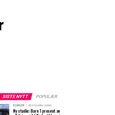
r
SISTE NYTT
POPULÆR
ELBILER
43 minutter siden
Ny studie: Bare 1 prosent av