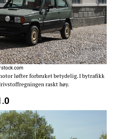
erstock.com
otor løfter forbruket betydelig. I bytrafikk
drivstoffregningen raskt høy.
1.0