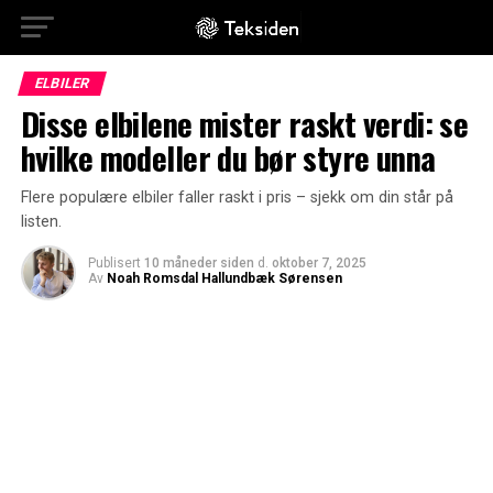
ELBILER
Disse elbilene mister raskt verdi: se
hvilke modeller du bør styre unna
Flere populære elbiler faller raskt i pris – sjekk om din står på
listen.
Publisert
10 måneder siden
d.
oktober 7, 2025
Av
Noah Romsdal Hallundbæk Sørensen