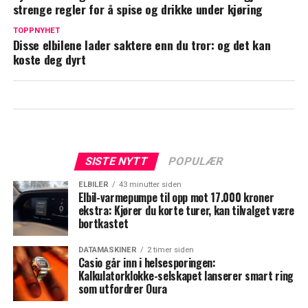
strenge regler for å spise og drikke under kjøring
TOPPNYHET
Disse elbilene lader saktere enn du tror: og det kan
koste deg dyrt
SISTE NYTT
POPULÆR
ELBILER
43 minutter siden
Elbil-varmepumpe til opp mot 17.000 kroner
ekstra: Kjører du korte turer, kan tilvalget være
bortkastet
DATAMASKINER
2 timer siden
Casio går inn i helsesporingen:
Kalkulatorklokke-selskapet lanserer smart ring
som utfordrer Oura