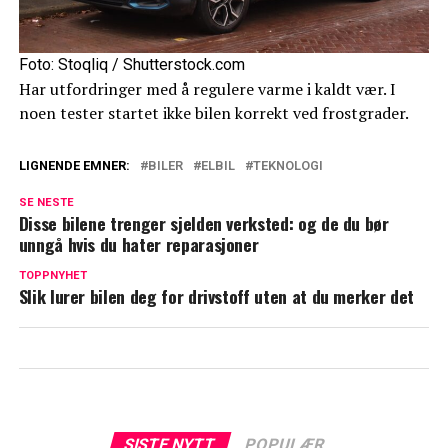
Foto: Stoqliq / Shutterstock.com
Har utfordringer med å regulere varme i kaldt vær. I
noen tester startet ikke bilen korrekt ved frostgrader.
LIGNENDE EMNER:
BILER
ELBIL
TEKNOLOGI
SE NESTE
Disse bilene trenger sjelden verksted: og de du bør
unngå hvis du hater reparasjoner
TOPPNYHET
Slik lurer bilen deg for drivstoff uten at du merker det
SISTE NYTT
POPULÆR