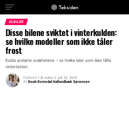
ELBILER
Disse bilene sviktet i vinterkulden:
se hvilke modeller som ikke tåler
frost
Kulda avslørte svakhetene – se hvilke biler som ikke tålte
vintertesten.
Publisert
1 år siden
d.
juli 24, 2025
Av
Noah Romsdal Hallundbæk Sørensen