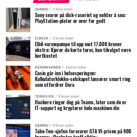
GAMING
1 time siden
Sony svarer på disk-raseriet og nekter å snu:
PlayStation-plater er over for godt
ELBILER
2 timer siden
Elbil-varmepumpe til opp mot 17.000 kroner
ekstra: Kjører du korte turer, kan tilvalget være
bortkastet
DATAMASKINER
3 timer siden
Casio går inn i helsesporingen:
Kalkulatorklokke-selskapet lanserer smart ring
som utfordrer Oura
TEKNOLOGI
4 timer siden
Hackere ringer deg på Teams, later som de er
IT-support og krypterer hele maskinen din
GAMING
4 timer siden
Take-Two-sjefen forsvarer GTA VI-prisen på 900
kroner: «Rockstar traff riktig»