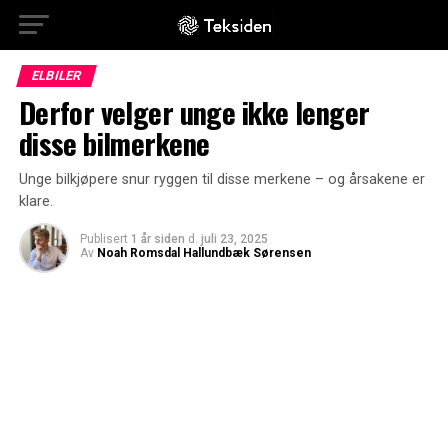
ELBILER
Derfor velger unge ikke lenger
disse bilmerkene
Unge bilkjøpere snur ryggen til disse merkene – og årsakene er
klare.
Publisert
1 år siden
d.
juli 23, 2025
Av
Noah Romsdal Hallundbæk Sørensen