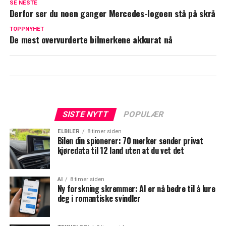
SE NESTE
Derfor ser du noen ganger Mercedes-logoen stå på skrå
TOPPNYHET
De mest overvurderte bilmerkene akkurat nå
SISTE NYTT
POPULÆR
ELBILER
8 timer siden
Bilen din spionerer: 70 merker sender privat
kjøredata til 12 land uten at du vet det
AI
8 timer siden
Ny forskning skremmer: AI er nå bedre til å lure
deg i romantiske svindler