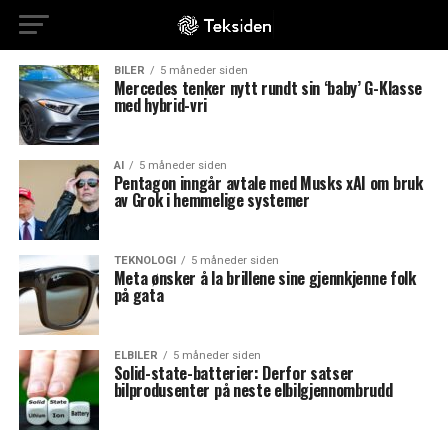
BILER
5 måneder siden
Mercedes tenker nytt rundt sin ‘baby’ G-Klasse
med hybrid-vri
AI
5 måneder siden
Pentagon inngår avtale med Musks xAI om bruk
av Grok i hemmelige systemer
TEKNOLOGI
5 måneder siden
Meta ønsker å la brillene sine gjennkjenne folk
på gata
ELBILER
5 måneder siden
Solid-state-batterier: Derfor satser
bilprodusenter på neste elbilgjennombrudd