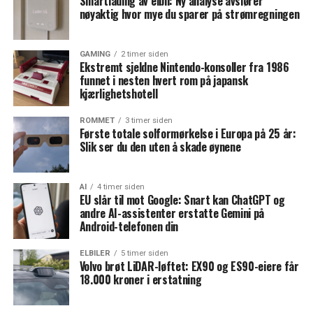
Smartlading av elbil: Ny analyse avslører
nøyaktig hvor mye du sparer på strømregningen
GAMING
2 timer siden
Ekstremt sjeldne Nintendo-konsoller fra 1986
funnet i nesten hvert rom på japansk
kjærlighetshotell
ROMMET
3 timer siden
Første totale solformørkelse i Europa på 25 år:
Slik ser du den uten å skade øynene
AI
4 timer siden
EU slår til mot Google: Snart kan ChatGPT og
andre AI-assistenter erstatte Gemini på
Android-telefonen din
ELBILER
5 timer siden
Volvo brøt LiDAR-løftet: EX90 og ES90-eiere får
18.000 kroner i erstatning