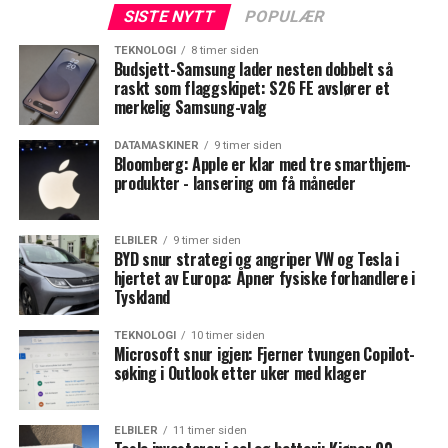
SISTE NYTT
POPULÆR
TEKNOLOGI
8 timer siden
Budsjett-Samsung lader nesten dobbelt så
raskt som flaggskipet: S26 FE avslører et
merkelig Samsung-valg
DATAMASKINER
9 timer siden
Bloomberg: Apple er klar med tre smarthjem-
produkter - lansering om få måneder
ELBILER
9 timer siden
BYD snur strategi og angriper VW og Tesla i
hjertet av Europa: Åpner fysiske forhandlere i
Tyskland
TEKNOLOGI
10 timer siden
Microsoft snur igjen: Fjerner tvungen Copilot-
søking i Outlook etter uker med klager
ELBILER
11 timer siden