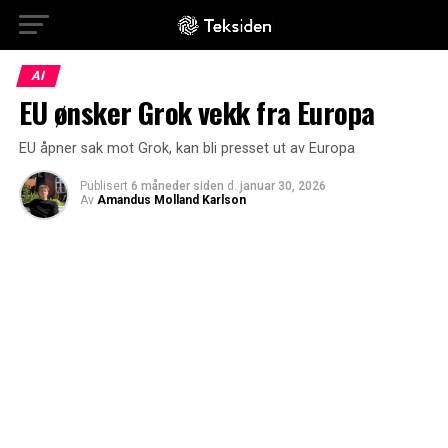
AI
EU ønsker Grok vekk fra Europa
EU åpner sak mot Grok, kan bli presset ut av Europa
Publisert
6 måneder siden
d.
januar 30, 2026
Av
Amandus Molland Karlson