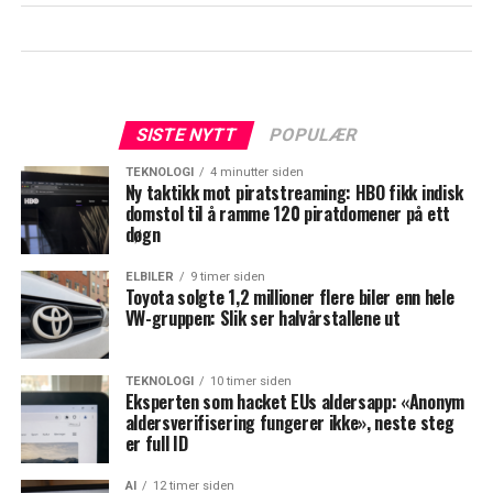
SISTE NYTT
POPULÆR
TEKNOLOGI
4 minutter siden
Ny taktikk mot piratstreaming: HBO fikk indisk
domstol til å ramme 120 piratdomener på ett
døgn
ELBILER
9 timer siden
Toyota solgte 1,2 millioner flere biler enn hele
VW-gruppen: Slik ser halvårstallene ut
TEKNOLOGI
10 timer siden
Eksperten som hacket EUs aldersapp: «Anonym
aldersverifisering fungerer ikke», neste steg
er full ID
AI
12 timer siden