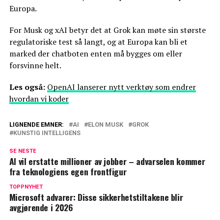
Europa.
For Musk og xAI betyr det at Grok kan møte sin største
regulatoriske test så langt, og at Europa kan bli et
marked der chatboten enten må bygges om eller
forsvinne helt.
Les også:
OpenAI lanserer nytt verktøy som endrer
hvordan vi koder
LIGNENDE EMNER:
AI
ELON MUSK
GROK
KUNSTIG INTELLIGENS
SE NESTE
AI vil erstatte millioner av jobber – advarselen kommer
fra teknologiens egen frontfigur
TOPPNYHET
Microsoft advarer: Disse sikkerhetstiltakene blir
avgjørende i 2026