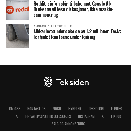
Reddit-sjefen slår tilbake mot Google AI:
Brukerne vil lese diskusjoner, ikke maskin-
sammendrag
ELBILER
14 timer siden
Sikkerhetsundersøkelse av 1,2 millioner Tesla:
Forhjulet kan løsne under kjøring
OM OSS
KONTAKT OS
MOBIL
NYHETER
TEKNOLOGI
ELBILER
AI
PRIVATLIVSPOLITIK OG COOKIES
INSTAGRAM
X
TIKTOK
SALG OG ANNONSERING