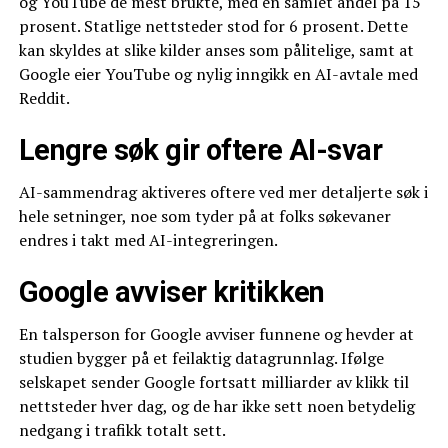
og YouTube de mest brukte, med en samlet andel på 15
prosent. Statlige nettsteder stod for 6 prosent. Dette
kan skyldes at slike kilder anses som pålitelige, samt at
Google eier YouTube og nylig inngikk en AI-avtale med
Reddit.
Lengre søk gir oftere AI-svar
AI-sammendrag aktiveres oftere ved mer detaljerte søk i
hele setninger, noe som tyder på at folks søkevaner
endres i takt med AI-integreringen.
Google avviser kritikken
En talsperson for Google avviser funnene og hevder at
studien bygger på et feilaktig datagrunnlag. Ifølge
selskapet sender Google fortsatt milliarder av klikk til
nettsteder hver dag, og de har ikke sett noen betydelig
nedgang i trafikk totalt sett.