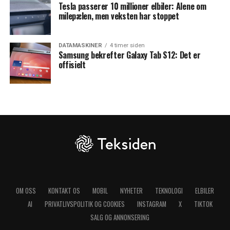
Tesla passerer 10 millioner elbiler: Alene om
milepælen, men veksten har stoppet
DATAMASKINER
4 timer siden
Samsung bekrefter Galaxy Tab S12: Det er
offisielt
OM OSS
KONTAKT OS
MOBIL
NYHETER
TEKNOLOGI
ELBILER
AI
PRIVATLIVSPOLITIK OG COOKIES
INSTAGRAM
X
TIKTOK
SALG OG ANNONSERING