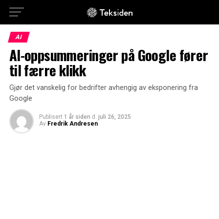
AI
AI-oppsummeringer på Google fører
til færre klikk
Gjør det vanskelig for bedrifter avhengig av eksponering fra
Google
Publisert
1 år siden
d.
juli 26, 2025
Av
Fredrik Andresen