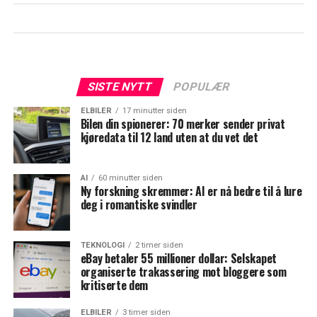
SISTE NYTT
POPULÆR
ELBILER
17 minutter siden
Bilen din spionerer: 70 merker sender privat
kjøredata til 12 land uten at du vet det
AI
60 minutter siden
Ny forskning skremmer: AI er nå bedre til å lure
deg i romantiske svindler
TEKNOLOGI
2 timer siden
eBay betaler 55 millioner dollar: Selskapet
organiserte trakassering mot bloggere som
kritiserte dem
ELBILER
3 timer siden