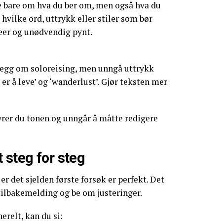
e bare om hva du ber om, men også hva du
 hvilke ord, uttrykk eller stiler som bør
jeer og unødvendig pynt.
legg om soloreising, men unngå uttrykk
e er å leve’ og ‘wanderlust’. Gjør teksten mer
tyrer du tonen og unngår å måtte redigere
 steg for steg
r det sjelden første forsøk er perfekt. Det
 tilbakemelding og be om justeringer.
erelt, kan du si: