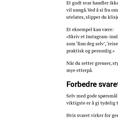
Et godt svar handler ikk
vil unngå. Ved å si fra om
utelates, slipper du klis
Et eksempel kan være:
«Skriv et Instagram-inn
som ‘finn deg selv’, ‘reis
praktisk og personlig.»
Når du setter grenser, s
mye etterpå.
Forbedre svaret
Selv med gode spørsmål e
viktigste er å gi tydelig
Hvis svaret virker for gen