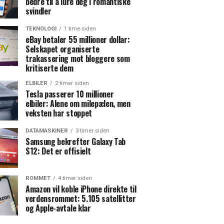
bedre til å lure deg i romantiske
svindler
TEKNOLOGI
1 time siden
eBay betaler 55 millioner dollar:
Selskapet organiserte
trakassering mot bloggere som
kritiserte dem
ELBILER
2 timer siden
Tesla passerer 10 millioner
elbiler: Alene om milepælen, men
veksten har stoppet
DATAMASKINER
3 timer siden
Samsung bekrefter Galaxy Tab
S12: Det er offisielt
ROMMET
4 timer siden
Amazon vil koble iPhone direkte til
verdensrommet: 5.105 satellitter
og Apple-avtale klar