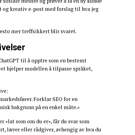
for sosiale medier og prøver å få en ny kunde
 og kreativ e-post med forslag til hva jeg
esto mer treffsikkert blir svaret.
ivelser
å ChatGPT til å opptre som en bestemt
Det hjelper modellen å tilpasse språket,
ive:
lmarkedsfører. Forklar SEO for en
knisk bakgrunn på en enkel måte.»
er «lat som om du er», får du svar som
, lærer eller rådgiver, avhengig av hva du