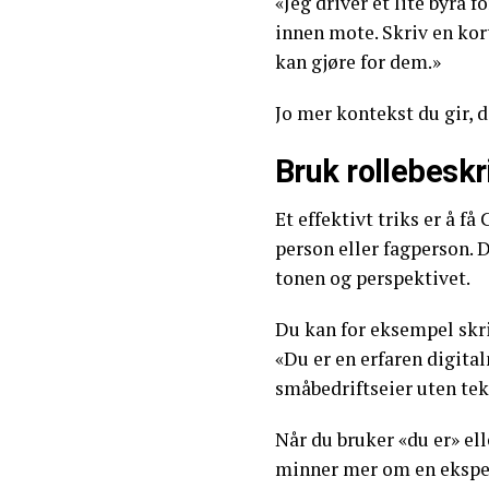
«Jeg driver et lite byrå 
innen mote. Skriv en kort
kan gjøre for dem.»
Jo mer kontekst du gir, d
Bruk rollebeskr
Et effektivt triks er å f
person eller fagperson. 
tonen og perspektivet.
Du kan for eksempel skr
«Du er en erfaren digita
småbedriftseier uten te
Når du bruker «du er» ell
minner mer om en ekspert