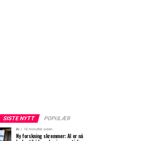
SISTE NYTT
POPULÆR
AI
16 minutter siden
Ny forskning skremmer: AI er nå