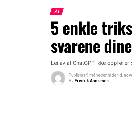
AI
5 enkle trik
svarene din
Lei av at ChatGPT ikke oppfører 
Publisert
9 måneder siden
d.
nov
Av
Fredrik Andresen