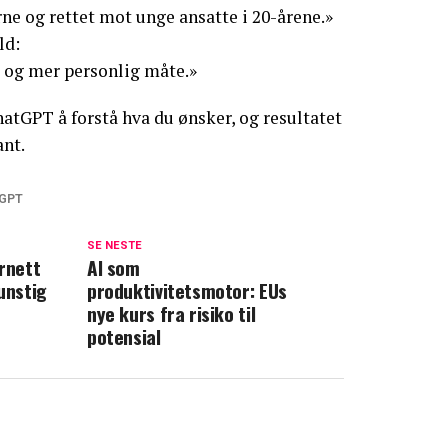
e og rettet mot unge ansatte i 20-årene.»
ld:
e og mer personlig måte.»
hatGPT å forstå hva du ønsker, og resultatet
ant.
GPT
SE NESTE
rnett
AI som
unstig
produktivitetsmotor: EUs
nye kurs fra risiko til
potensial