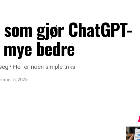
s som gjør ChatGPT-
e mye bedre
seg? Her er noen simple triks
ember 5, 2025