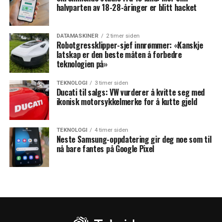
halvparten av 18-28-åringer er blitt hacket
DATAMASKINER
2 timer siden
Robotgressklipper-sjef innrømmer: «Kanskje
latskap er den beste måten å forbedre
teknologien på»
TEKNOLOGI
3 timer siden
Ducati til salgs: VW vurderer å kvitte seg med
ikonisk motorsykkelmerke for å kutte gjeld
TEKNOLOGI
4 timer siden
Neste Samsung-oppdatering gir deg noe som til
nå bare fantes på Google Pixel