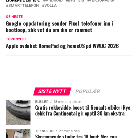
LIGNENDE EMNER:
ANDROID
BATTERI
PERSONVERN
SMARTTELEFON
VOLLA
SE NESTE
Google-oppdatering sender Pixel-telefoner inn i
bootloop, slik vet du om din er rammet
TOPPNYHET
Apple avduket HomePad og homeOS på WWDC 2026
SISTE NYTT
POPULÆR
ELBILER
48 minutter siden
Gratis rekkevidde-boost til Renault-elbiler: Nye
dekk fra Continental gir opptil 30 km ekstra
TEKNOLOGI
2 timer siden
Skremmende studie fra 18 land: Mer enn