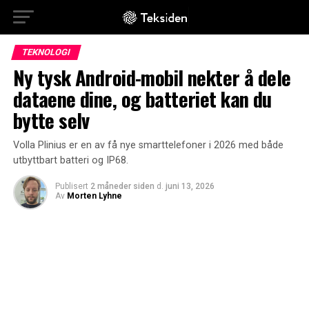
TEKNOLOGI
Ny tysk Android-mobil nekter å dele
dataene dine, og batteriet kan du
bytte selv
Volla Plinius er en av få nye smarttelefoner i 2026 med både
utbyttbart batteri og IP68.
Publisert
2 måneder siden
d.
juni 13, 2026
Av
Morten Lyhne