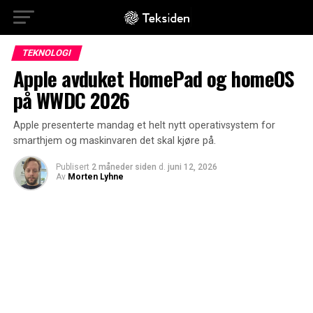
TEKNOLOGI
Apple avduket HomePad og homeOS
på WWDC 2026
Apple presenterte mandag et helt nytt operativsystem for
smarthjem og maskinvaren det skal kjøre på.
Publisert
2 måneder siden
d.
juni 12, 2026
Av
Morten Lyhne