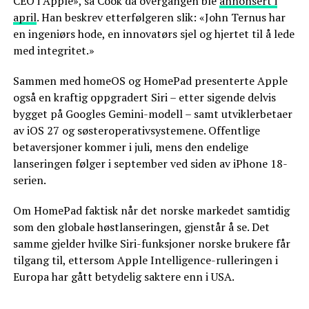
CEO i Apple», sa Cook da overgangen ble
annonsert i
april
. Han beskrev etterfølgeren slik: «John Ternus har
en ingeniørs hode, en innovatørs sjel og hjertet til å lede
med integritet.»
Sammen med homeOS og HomePad presenterte Apple
også en kraftig oppgradert Siri – etter sigende delvis
bygget på Googles Gemini-modell – samt utviklerbetaer
av iOS 27 og søsteroperativsystemene. Offentlige
betaversjoner kommer i juli, mens den endelige
lanseringen følger i september ved siden av iPhone 18-
serien.
Om HomePad faktisk når det norske markedet samtidig
som den globale høstlanseringen, gjenstår å se. Det
samme gjelder hvilke Siri-funksjoner norske brukere får
tilgang til, ettersom Apple Intelligence-rulleringen i
Europa har gått betydelig saktere enn i USA.