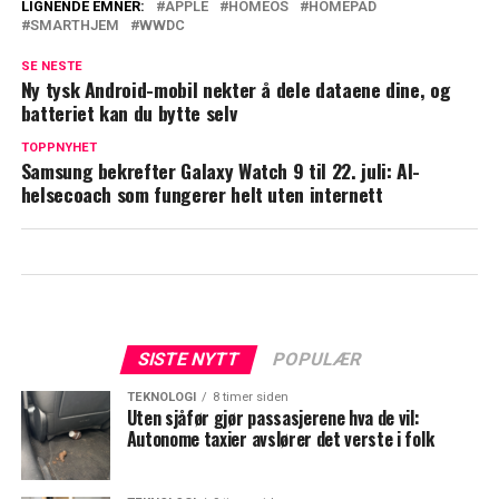
LIGNENDE EMNER:
APPLE
HOMEOS
HOMEPAD
SMARTHJEM
WWDC
SE NESTE
Ny tysk Android-mobil nekter å dele dataene dine, og
batteriet kan du bytte selv
TOPPNYHET
Samsung bekrefter Galaxy Watch 9 til 22. juli: AI-
helsecoach som fungerer helt uten internett
SISTE NYTT
POPULÆR
TEKNOLOGI
8 timer siden
Uten sjåfør gjør passasjerene hva de vil:
Autonome taxier avslører det verste i folk