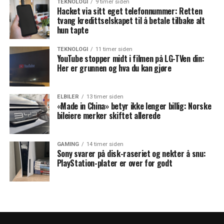
TEKNOLOGI
9 timer siden
Hacket via sitt eget telefonnummer: Retten
tvang kredittselskapet til å betale tilbake alt
hun tapte
TEKNOLOGI
11 timer siden
YouTube stopper midt i filmen på LG-TVen din:
Her er grunnen og hva du kan gjøre
ELBILER
13 timer siden
«Made in China» betyr ikke lenger billig: Norske
bileiere merker skiftet allerede
GAMING
14 timer siden
Sony svarer på disk-raseriet og nekter å snu:
PlayStation-plater er over for godt