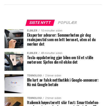
SISTE NYTT
POPULÆR
ELBILER
10 minutter siden
Eksperter advarer: Sommerheten gir deg
reaksjonstid som en lett beruset, uten at du
merker det
ELBILER
48 minutter siden
Tesla-oppdatering gjør bilen om til et stille
møterom: Sjefen din vil elske det
TEKNOLOGI
2 timer siden
Ble lurt av falsk nettbutikk i Google-annonser:
Nå må Google betale
TEKNOLOGI
2 timer siden
Italiensk høyesterett slår fast: Smarttelefon-