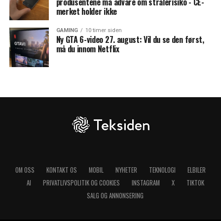
produsentene må advare om strålerisiko - CE-
merket holder ikke
GAMING
10 timer siden
Ny GTA 6-video 27. august: Vil du se den først,
må du innom Netflix
OM OSS
KONTAKT OS
MOBIL
NYHETER
TEKNOLOGI
ELBILER
AI
PRIVATLIVSPOLITIK OG COOKIES
INSTAGRAM
X
TIKTOK
SALG OG ANNONSERING