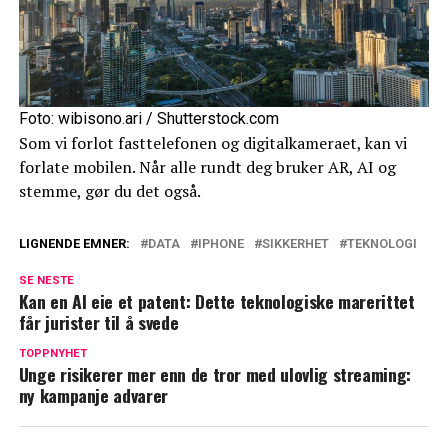
Foto: wibisono.ari / Shutterstock.com
Som vi forlot fasttelefonen og digitalkameraet, kan vi
forlate mobilen. Når alle rundt deg bruker AR, AI og
stemme, gør du det også.
LIGNENDE EMNER:
DATA
IPHONE
SIKKERHET
TEKNOLOGI
SE NESTE
Kan en AI eie et patent: Dette teknologiske marerittet
får jurister til å svede
TOPPNYHET
Unge risikerer mer enn de tror med ulovlig streaming:
ny kampanje advarer