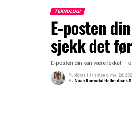
TEKNOLOGI
E-posten din
sjekk det før
E-posten din kan være lekket – og
Publisert
1 år siden
d.
mai 28, 20
Av
Noah Romsdal Hallundbæk S