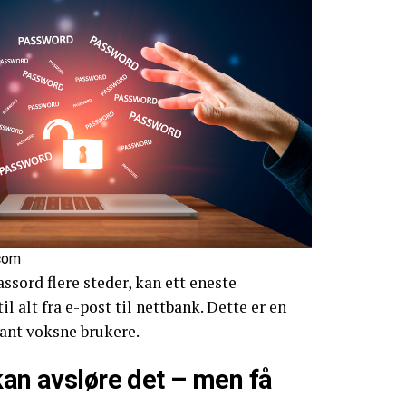
.com
sord flere steder, kan ett eneste
l alt fra e-post til nettbank. Dette er en
lant voksne brukere.
kan avsløre det – men få