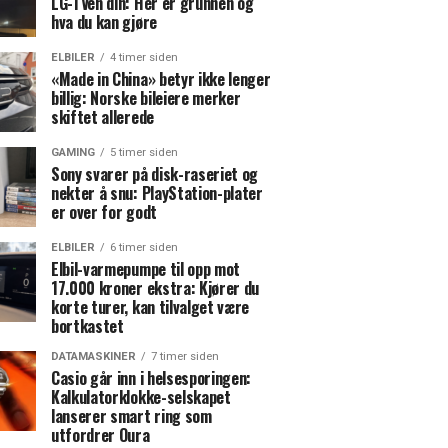
LG-TVen din: Her er grunnen og
hva du kan gjøre
ELBILER
4 timer siden
«Made in China» betyr ikke lenger
billig: Norske bileiere merker
skiftet allerede
GAMING
5 timer siden
Sony svarer på disk-raseriet og
nekter å snu: PlayStation-plater
er over for godt
ELBILER
6 timer siden
Elbil-varmepumpe til opp mot
17.000 kroner ekstra: Kjører du
korte turer, kan tilvalget være
bortkastet
DATAMASKINER
7 timer siden
Casio går inn i helsesporingen:
Kalkulatorklokke-selskapet
lanserer smart ring som
utfordrer Oura