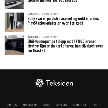
bileiere merker skiftet allerede
GAMING
6 timer siden
Sony svarer på disk-raseriet og nekter å snu:
PlayStation-plater er over for godt
ELBILER
7 timer siden
Elbil-varmepumpe til opp mot 17.000 kroner
ekstra: Kjører du korte turer, kan tilvalget være
bortkastet
OM OSS
KONTAKT OS
MOBIL
NYHETER
TEKNOLOGI
ELBILER