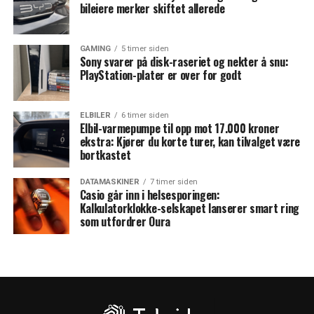
bileiere merker skiftet allerede
GAMING
5 timer siden
Sony svarer på disk-raseriet og nekter å snu:
PlayStation-plater er over for godt
ELBILER
6 timer siden
Elbil-varmepumpe til opp mot 17.000 kroner
ekstra: Kjører du korte turer, kan tilvalget være
bortkastet
DATAMASKINER
7 timer siden
Casio går inn i helsesporingen:
Kalkulatorklokke-selskapet lanserer smart ring
som utfordrer Oura