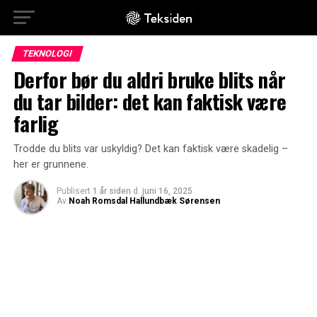
TEKNOLOGI
Derfor bør du aldri bruke blits når
du tar bilder: det kan faktisk være
farlig
Trodde du blits var uskyldig? Det kan faktisk være skadelig –
her er grunnene.
Publisert
1 år siden
d.
juni 16, 2025
Av
Noah Romsdal Hallundbæk Sørensen