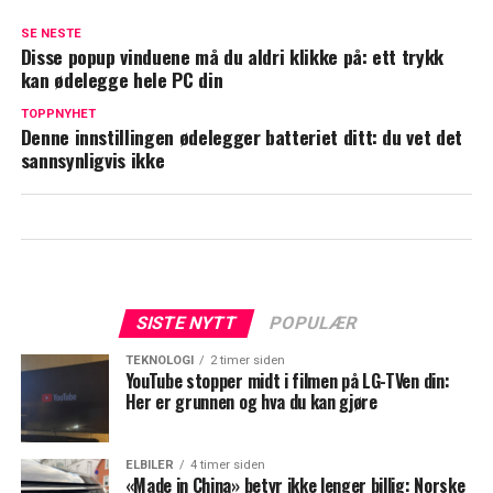
SE NESTE
Disse popup vinduene må du aldri klikke på: ett trykk
kan ødelegge hele PC din
TOPPNYHET
Denne innstillingen ødelegger batteriet ditt: du vet det
sannsynligvis ikke
SISTE NYTT
POPULÆR
TEKNOLOGI
2 timer siden
YouTube stopper midt i filmen på LG-TVen din:
Her er grunnen og hva du kan gjøre
ELBILER
4 timer siden
«Made in China» betyr ikke lenger billig: Norske