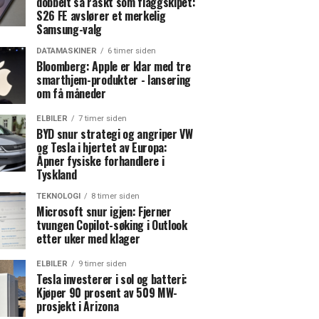
dobbelt så raskt som flaggskipet:
S26 FE avslører et merkelig
Samsung-valg
DATAMASKINER
6 timer siden
Bloomberg: Apple er klar med tre
smarthjem-produkter - lansering
om få måneder
ELBILER
7 timer siden
BYD snur strategi og angriper VW
og Tesla i hjertet av Europa:
Åpner fysiske forhandlere i
Tyskland
TEKNOLOGI
8 timer siden
Microsoft snur igjen: Fjerner
tvungen Copilot-søking i Outlook
etter uker med klager
ELBILER
9 timer siden
Tesla investerer i sol og batteri:
Kjøper 90 prosent av 509 MW-
prosjekt i Arizona