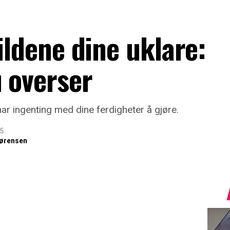
ildene dine uklare:
 overser
har ingenting med dine ferdigheter å gjøre.
25
ørensen