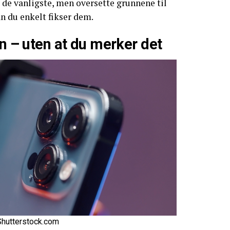
i de vanligste, men oversette grunnene til
an du enkelt fikser dem.
en – uten at du merker det
Shutterstock.com