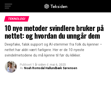
TEKNOLOGI
10 nye metoder svindlere bruker på
nettet: og hvordan du unngår dem
Deepfake, falsk support og AI-stemmer fra folk du kjenner –
nettet har aldri vært farligere. Her er de 10 nyeste
svindelmetodene du må kjenne til før du klikker.
Publisert
1 år siden
d.
mai 6, 2025
Av
Noah Romsdal Hallundbæk Sørensen