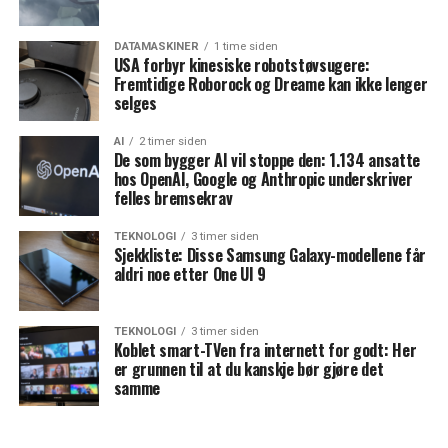
DATAMASKINER
1 time siden
USA forbyr kinesiske robotstøvsugere:
Fremtidige Roborock og Dreame kan ikke lenger
selges
AI
2 timer siden
De som bygger AI vil stoppe den: 1.134 ansatte
hos OpenAI, Google og Anthropic underskriver
felles bremsekrav
TEKNOLOGI
3 timer siden
Sjekkliste: Disse Samsung Galaxy-modellene får
aldri noe etter One UI 9
TEKNOLOGI
3 timer siden
Koblet smart-TVen fra internett for godt: Her
er grunnen til at du kanskje bør gjøre det
samme