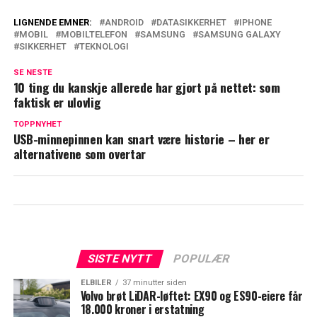
LIGNENDE EMNER:
ANDROID
DATASIKKERHET
IPHONE
MOBIL
MOBILTELEFON
SAMSUNG
SAMSUNG GALAXY
SIKKERHET
TEKNOLOGI
SE NESTE
10 ting du kanskje allerede har gjort på nettet: som
faktisk er ulovlig
TOPPNYHET
USB-minnepinnen kan snart være historie – her er
alternativene som overtar
SISTE NYTT
POPULÆR
ELBILER
37 minutter siden
Volvo brøt LiDAR-løftet: EX90 og ES90-eiere får
18.000 kroner i erstatning