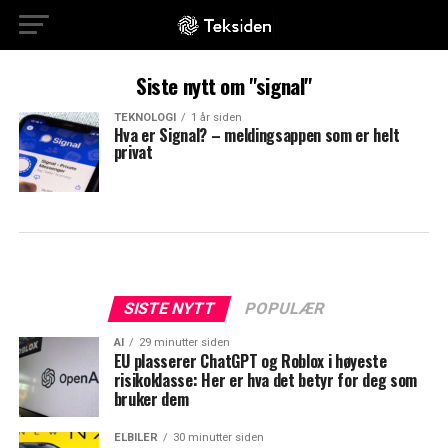
Siste nytt om "signal"
TEKNOLOGI
1 år siden
Hva er Signal? – meldingsappen som er helt
privat
SISTE NYTT
POPULÆR
AI
29 minutter siden
EU plasserer ChatGPT og Roblox i høyeste
risikoklasse: Her er hva det betyr for deg som
bruker dem
ELBILER
30 minutter siden