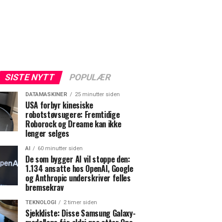
SISTE NYTT
POPULÆR
DATAMASKINER
25 minutter siden
USA forbyr kinesiske
robotstøvsugere: Fremtidige
Roborock og Dreame kan ikke
lenger selges
AI
60 minutter siden
De som bygger AI vil stoppe den:
1.134 ansatte hos OpenAI, Google
og Anthropic underskriver felles
bremsekrav
TEKNOLOGI
2 timer siden
Sjekkliste: Disse Samsung Galaxy-