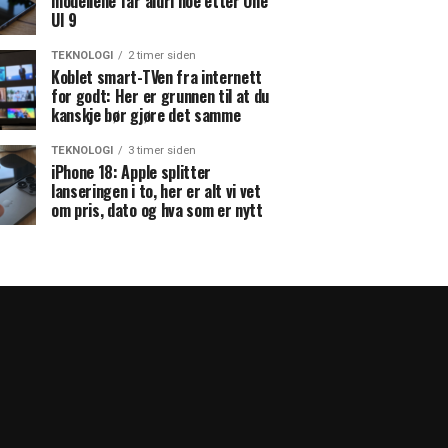
modellene får aldri noe etter One
UI 9
TEKNOLOGI
2 timer siden
Koblet smart-TVen fra internett
for godt: Her er grunnen til at du
kanskje bør gjøre det samme
TEKNOLOGI
3 timer siden
iPhone 18: Apple splitter
lanseringen i to, her er alt vi vet
om pris, dato og hva som er nytt