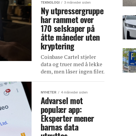
TEKNOLOGI
3 måneder siden
Ny utpressergruppe
har rammet over
170 selskaper på
åtte måneder uten
kryptering
Coinbase Cartel stjeler
data og truer med å lekke
dem, men låser ingen filer.
NYHETER
4 måneder siden
Advarsel mot
populær app:
Eksperter mener
barnas data
utnyttes