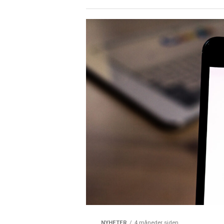
NYHETER
4 måneder siden