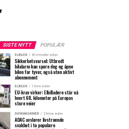
"
SISTE NYTT
POPULÆR
ELBILER
45 minutter siden
Sikkerhetsvarsel: Utbredt
bilalarm kan spore deg og åpne
bilen for tyver, også uten aktivt
abonnement
ELBILER
1 time siden
EU-krav virker: Elbilladere står nå
hvert 60. kilometer på Europas
store veier
DATAMASKINER
2 timer siden
ADAC avslører livstruende
svakhet i to populære