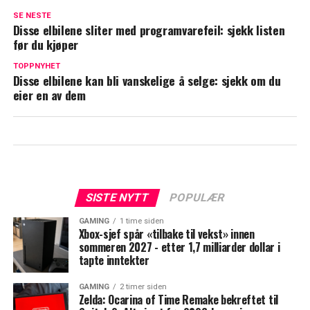
SE NESTE
Disse elbilene sliter med programvarefeil: sjekk listen
før du kjøper
TOPPNYHET
Disse elbilene kan bli vanskelige å selge: sjekk om du
eier en av dem
SISTE NYTT
POPULÆR
GAMING
1 time siden
Xbox-sjef spår «tilbake til vekst» innen
sommeren 2027 - etter 1,7 milliarder dollar i
tapte inntekter
GAMING
2 timer siden
Zelda: Ocarina of Time Remake bekreftet til