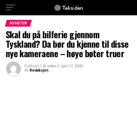
NYHETER
Skal du på bilferie gjennom
Tyskland? Da bør du kjenne til disse
nye kameraene – høye bøter truer
Publisert
1 år siden
d.
juni 17, 2025
Av
Redaksjon