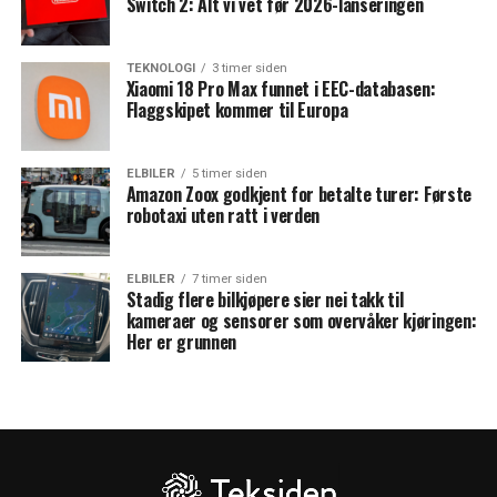
Switch 2: Alt vi vet før 2026-lanseringen
TEKNOLOGI
3 timer siden
Xiaomi 18 Pro Max funnet i EEC-databasen:
Flaggskipet kommer til Europa
ELBILER
5 timer siden
Amazon Zoox godkjent for betalte turer: Første
robotaxi uten ratt i verden
ELBILER
7 timer siden
Stadig flere bilkjøpere sier nei takk til
kameraer og sensorer som overvåker kjøringen:
Her er grunnen