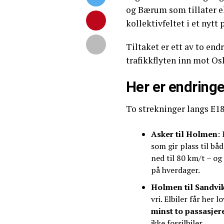
og Bærum som tillater e
kollektivfeltet i et nytt 
Tiltaket er ett av to end
trafikkflyten inn mot Os
Her er endrin
To strekninger langs E18 
Asker til Holmen
:
som gir plass til bå
ned til 80 km/t – og
på hverdager.
Holmen til Sandvi
vri. Elbiler får her l
minst to passasjere
ikke fossilbiler.