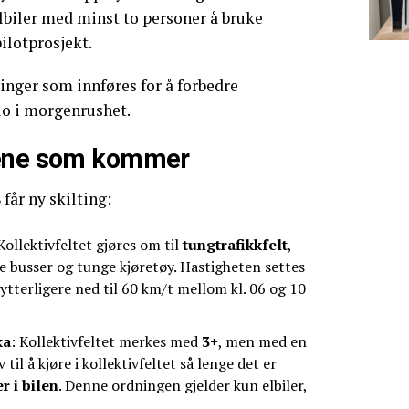
lbiler med minst to personer å bruke
pilotprosjekt.
ringer som innføres for å forbedre
lo i morgenrushet.
gene som kommer
får ny skilting:
 Kollektivfeltet gjøres om til
tungtrafikkfelt
,
de busser og tunge kjøretøy. Hastigheten settes
 ytterligere ned til 60 km/t mellom kl. 06 og 10
ka
: Kollektivfeltet merkes med
3+
, men med en
ov til å kjøre i kollektivfeltet så lenge det er
r i bilen
. Denne ordningen gjelder kun elbiler,