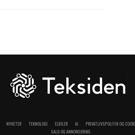
NYHETER
TEKNOLOGI
ELBILER
AI
PRIVATLIVSPOLITIK OG COOK
SALG OG ANNONSERING