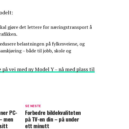
odelt:
kal gjøre det lettere for næringstransport å
afikken.
redusere belastningen på fylkesveiene, og
mkjøring – både til jobb, skole og
 på vei med ny Model Y – nå med plass til
SE NESTE
oner PC-
Forbedre bildekvaliteten
 – men
på TV-en din – på under
sitt
ett minutt