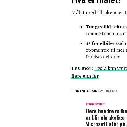
Målet med tiltakene er t
Tungtrafikkfeltet
s
komme fram i rushtr
3+ for elbiler
skal 
oppmuntre til mer sa
fritidsaktiviteter.
Les mer:
Tesla kan være
flere enn før
LIGNENDE EMNER:
ELBIL
TOPPNYHET
Flere hundre milli
er blir ubrukelige
Microsoft står på 