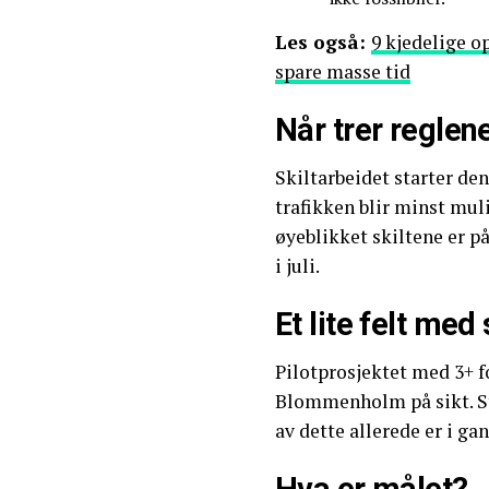
Les også:
9 kjedelige o
spare masse tid
Når trer reglene
Skiltarbeidet starter den
trafikken blir minst muli
øyeblikket skiltene er på
i juli.
Et lite felt me
Pilotprosjektet med 3+ fo
Blommenholm på sikt. St
av dette allerede er i ga
Hva er målet?