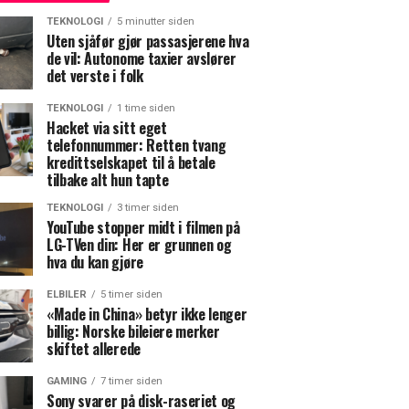
TEKNOLOGI
5 minutter siden
Uten sjåfør gjør passasjerene hva
de vil: Autonome taxier avslører
det verste i folk
TEKNOLOGI
1 time siden
Hacket via sitt eget
telefonnummer: Retten tvang
kredittselskapet til å betale
tilbake alt hun tapte
TEKNOLOGI
3 timer siden
YouTube stopper midt i filmen på
LG-TVen din: Her er grunnen og
hva du kan gjøre
ELBILER
5 timer siden
«Made in China» betyr ikke lenger
billig: Norske bileiere merker
skiftet allerede
GAMING
7 timer siden
Sony svarer på disk-raseriet og