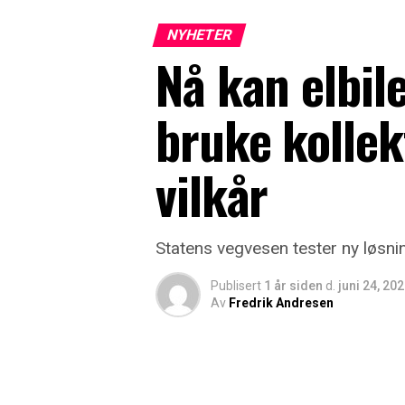
NYHETER
Nå kan elbil
bruke kollek
vilkår
Statens vegvesen tester ny løsni
Publisert
1 år siden
d.
juni 24, 20
Av
Fredrik Andresen