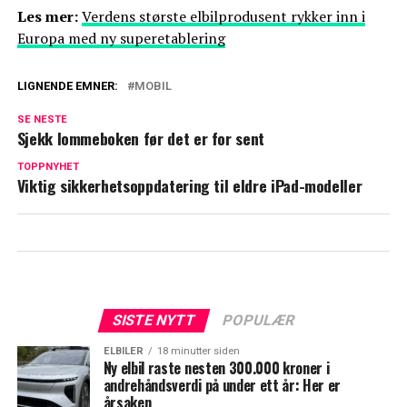
Les mer:
Verdens største elbilprodusent rykker inn i
Europa med ny superetablering
LIGNENDE EMNER:
MOBIL
SE NESTE
Sjekk lommeboken før det er for sent
TOPPNYHET
Viktig sikkerhetsoppdatering til eldre iPad-modeller
SISTE NYTT
POPULÆR
ELBILER
18 minutter siden
Ny elbil raste nesten 300.000 kroner i
andrehåndsverdi på under ett år: Her er
årsaken