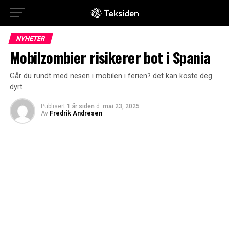
NYHETER
Mobilzombier risikerer bot i Spania
Går du rundt med nesen i mobilen i ferien? det kan koste deg
dyrt
Publisert
1 år siden
d.
mai 23, 2025
Av
Fredrik Andresen