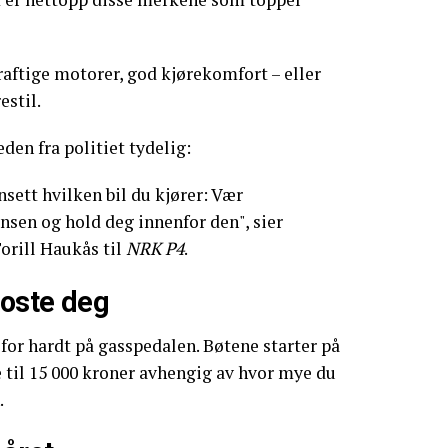
raftige motorer, god kjørekomfort – eller
estil.
eden fra politiet tydelig:
sett hvilken bil du kjører: Vær
sen og hold deg innenfor den", sier
Torill Haukås til
NRK P4
.
koste deg
 for hardt på gasspedalen. Bøtene starter på
e til 15 000 kroner avhengig av hvor mye du
.