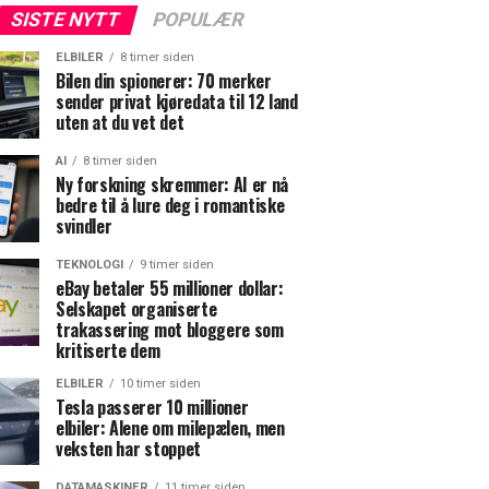
SISTE NYTT
POPULÆR
ELBILER
8 timer siden
Bilen din spionerer: 70 merker
sender privat kjøredata til 12 land
uten at du vet det
AI
8 timer siden
Ny forskning skremmer: AI er nå
bedre til å lure deg i romantiske
svindler
TEKNOLOGI
9 timer siden
eBay betaler 55 millioner dollar:
Selskapet organiserte
trakassering mot bloggere som
kritiserte dem
ELBILER
10 timer siden
Tesla passerer 10 millioner
elbiler: Alene om milepælen, men
veksten har stoppet
DATAMASKINER
11 timer siden