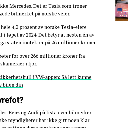
 ikke Mercedes. Det er Tesla som troner
zede bilmerket på norske veier.
 hele 4,3 prosent av norske Tesla-eiere
l i løpet av 2024. Det betyr at nesten én av
e ga staten inntekter på 26 millioner kroner.
sbøter for over 266 millioner kroner fra
skameraer i fjor.
kkerhetshull i VW-appen: Så lett kunne
 bilen din
yrefot?
des-Benz og Audi på lista over bilmerker
rske myndigheter har ikke gitt noen klar
t er nettopp disse merkene som topper