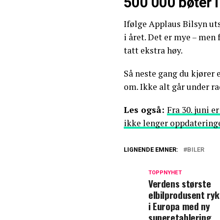
500 000 bøter i
Ifølge Applaus Bilsyn ut
i året. Det er mye – men f
tatt ekstra høy.
Så neste gang du kjører 
om. Ikke alt går under ra
Les også:
Fra 30. juni e
ikke lenger oppdatering
LIGNENDE EMNER:
BILER
TOPPNYHET
Verdens største
elbilprodusent ryk
i Europa med ny
superetablering