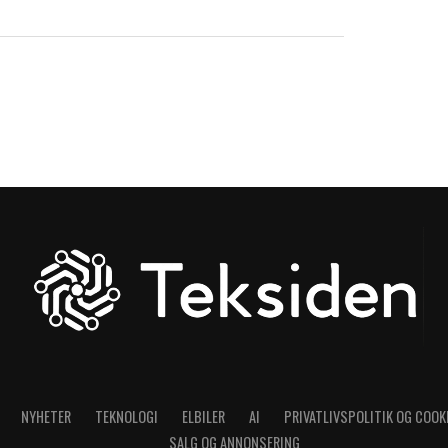
NYHETER
TEKNOLOGI
ELBILER
AI
PRIVATLIVSPOLITIK OG COOK
SALG OG ANNONSERING