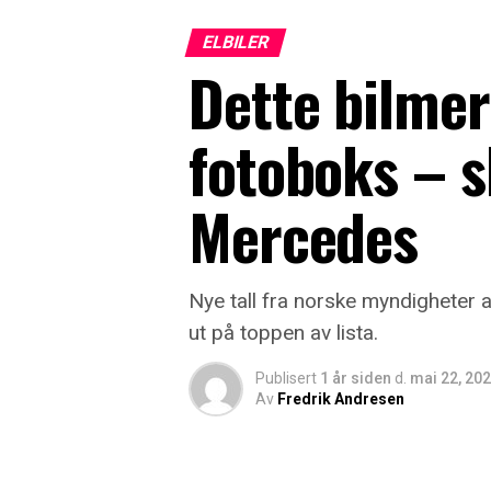
ELBILER
Dette bilmerk
fotoboks – s
Mercedes
Nye tall fra norske myndigheter a
ut på toppen av lista.
Publisert
1 år siden
d.
mai 22, 20
Av
Fredrik Andresen