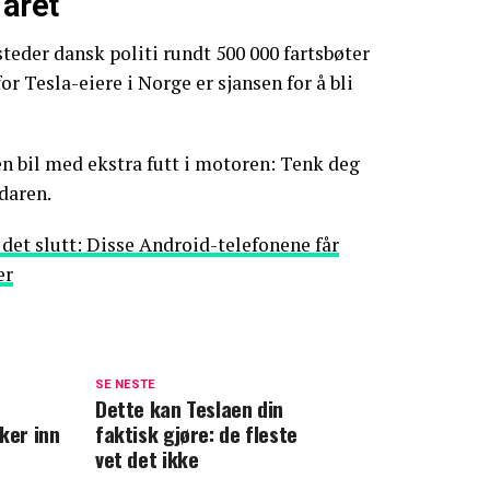
 året
steder dansk politi rundt 500 000 fartsbøter
or Tesla-eiere i Norge er sjansen for å bli
en bil med ekstra futt i motoren: Tenk deg
daren.
r det slutt: Disse Android-telefonene får
er
SE NESTE
Dette kan Teslaen din
ker inn
faktisk gjøre: de fleste
vet det ikke