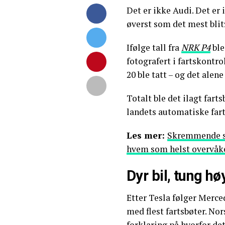
Det er ikke Audi. Det er
øverst som det mest blit
Ifølge tall fra
NRK P4
ble
fotografert i fartskontrol
20 ble tatt – og det alen
Totalt ble det ilagt fart
landets automatiske fart
Les mer:
Skremmende si
hvem som helst overvåke
Dyr bil, tung hø
Etter Tesla følger Merce
med flest fartsbøter. No
forklaring på hvorfor de