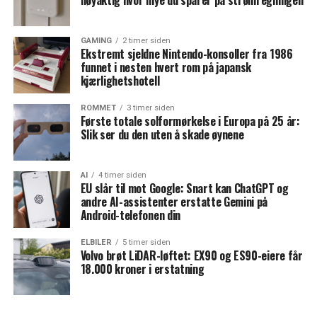
nøyaktig hvor mye du sparer på strømregningen
GAMING
2 timer siden
Ekstremt sjeldne Nintendo-konsoller fra 1986
funnet i nesten hvert rom på japansk
kjærlighetshotell
ROMMET
3 timer siden
Første totale solformørkelse i Europa på 25 år:
Slik ser du den uten å skade øynene
AI
4 timer siden
EU slår til mot Google: Snart kan ChatGPT og
andre AI-assistenter erstatte Gemini på
Android-telefonen din
ELBILER
5 timer siden
Volvo brøt LiDAR-løftet: EX90 og ES90-eiere får
18.000 kroner i erstatning