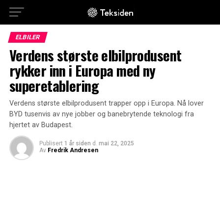
ELBILER
Verdens største elbilprodusent
rykker inn i Europa med ny
superetablering
Verdens største elbilprodusent trapper opp i Europa. Nå lover
BYD tusenvis av nye jobber og banebrytende teknologi fra
hjertet av Budapest.
Publisert
1 år siden
d.
mai 22, 2025
Av
Fredrik Andresen