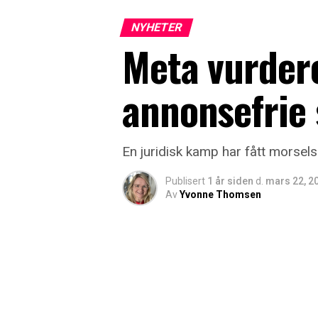
NYHETER
Meta vurdere
annonsefrie 
En juridisk kamp har fått morsel
Publisert
1 år siden
d.
mars 22, 2
Av
Yvonne Thomsen