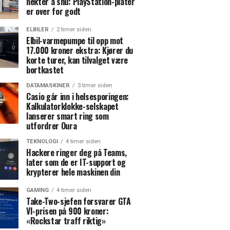
nekter å snu: PlayStation-plater
er over for godt
ELBILER
2 timer siden
Elbil-varmepumpe til opp mot
17.000 kroner ekstra: Kjører du
korte turer, kan tilvalget være
bortkastet
DATAMASKINER
3 timer siden
Casio går inn i helsesporingen:
Kalkulatorklokke-selskapet
lanserer smart ring som
utfordrer Oura
TEKNOLOGI
4 timer siden
Hackere ringer deg på Teams,
later som de er IT-support og
krypterer hele maskinen din
GAMING
4 timer siden
Take-Two-sjefen forsvarer GTA
VI-prisen på 900 kroner:
«Rockstar traff riktig»