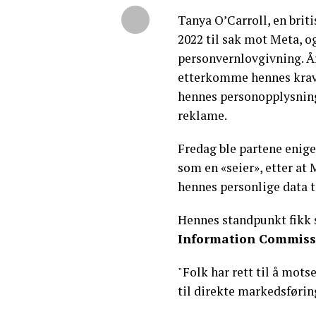
Tanya O’Carroll, en brit
2022 til sak mot Meta, og
personvernlovgivning. Å
etterkomme hennes krav
hennes personopplysning
reklame.
Fredag ble partene enige
som en «seier», etter at M
hennes personlige data t
Hennes standpunkt fikk st
Information Commissio
"Folk har rett til å mot
til direkte markedsførin