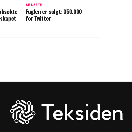
SE NESTE
saksøkte
Fuglen er solgt: 350.000
lskapet
for Twitter