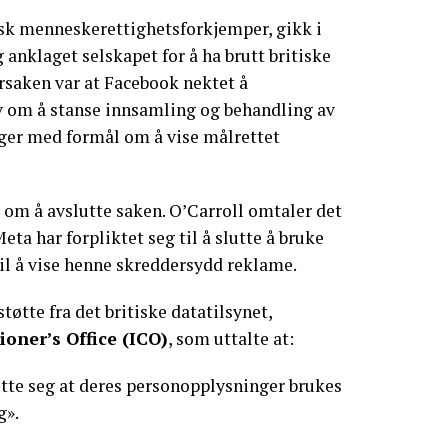
isk menneskerettighetsforkjemper, gikk i
 anklaget selskapet for å ha brutt britiske
rsaken var at Facebook nektet å
 om å stanse innsamling og behandling av
er med formål om å vise målrettet
 om å avslutte saken. O’Carroll omtaler det
eta har forpliktet seg til å slutte å bruke
il å vise henne skreddersydd reklame.
øtte fra det britiske datatilsynet,
ner’s Office (ICO)
, som uttalte at:
sette seg at deres personopplysninger brukes
g».