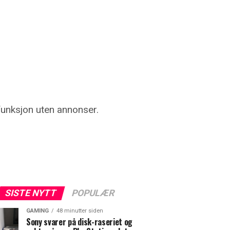
funksjon uten annonser.
SISTE NYTT
POPULÆR
GAMING
48 minutter siden
Sony svarer på disk-raseriet og