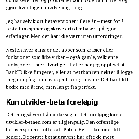
du risikerer feil og problemer som både kan irritere og
gjøre hverdagen unødvendig tung.
Jeg har selv kjørt betaversjoner i flere år – mest for å
teste funksjoner og skrive artikler basert på egne
erfaringer. Men det har ikke vært uten utfordringer.
Nesten hver gang er det apper som krasjer eller
funksjoner som ikke virker – også gamle, velkjente
funksjoner. I mer alvorlige tilfeller har jeg opplevd at
BankID ikke fungerer, eller at nettbanken nekter å logge
meg inn på grunn av ukjent programvare. Det har blitt
bedre med årene, men langt fra perfekt.
Kun utvikler-beta foreløpig
Det er også verdt å merke seg at det foreløpig kun er
utvikler-betaen som er tilgjengelig. Den offentlige
betaversjonen – ofte kalt Public Beta – kommer litt
senere. De første betautgavene har ofte de mest