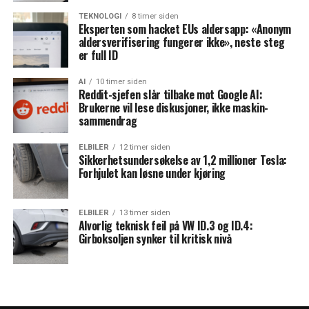
TEKNOLOGI
8 timer siden
Eksperten som hacket EUs aldersapp: «Anonym
aldersverifisering fungerer ikke», neste steg
er full ID
AI
10 timer siden
Reddit-sjefen slår tilbake mot Google AI:
Brukerne vil lese diskusjoner, ikke maskin-
sammendrag
ELBILER
12 timer siden
Sikkerhetsundersøkelse av 1,2 millioner Tesla:
Forhjulet kan løsne under kjøring
ELBILER
13 timer siden
Alvorlig teknisk feil på VW ID.3 og ID.4:
Girboksoljen synker til kritisk nivå