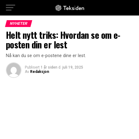
NYHETER
Helt nytt triks: Hvordan se om e-
posten din er lest
Nå kan du se om e-postene dine er lest.
Publisert
1 år siden
d.
juli 19, 2025
Av
Redaksjon