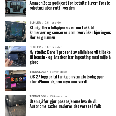
Amazon Zoox godkjent for betalte turer: Første
robotaxi uten ratt i verden
ELBILER
2 timer siden
Stadig flere bilkjøpere sier nei takk til
kameraer og sensorer som overvåker kjøringen:
Her er grunnen
ELBILER
3 timer siden
Ny studie: Bare 1 prosent av elbileiere vil tilbake
til bensin - og årsaken har ingenting med miljø å
gjøre
TEKNOLOGI
4 timer siden
iOS 27 legger til funksjon som plutselig gjør
stor iPhone-skjerm mye mer verdt
TEKNOLOGI
13 timer siden
Uten sjåfør gjør passasjerene hva de vil:
Autonome taxier avslører det verste i folk