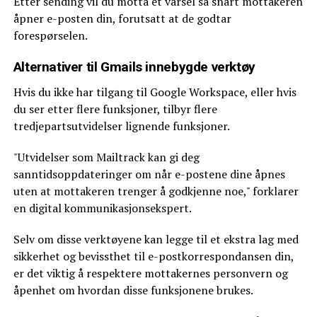
Etter sending vil du motta et varsel så snart mottakeren
åpner e-posten din, forutsatt at de godtar
forespørselen.
Alternativer til Gmails innebygde verktøy
Hvis du ikke har tilgang til Google Workspace, eller hvis
du ser etter flere funksjoner, tilbyr flere
tredjepartsutvidelser lignende funksjoner.
"Utvidelser som Mailtrack kan gi deg
sanntidsoppdateringer om når e-postene dine åpnes
uten at mottakeren trenger å godkjenne noe," forklarer
en digital kommunikasjonsekspert.
Selv om disse verktøyene kan legge til et ekstra lag med
sikkerhet og bevissthet til e-postkorrespondansen din,
er det viktig å respektere mottakernes personvern og
åpenhet om hvordan disse funksjonene brukes.