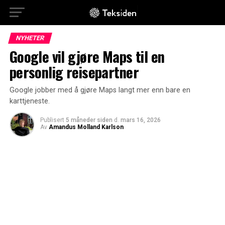
NYHETER
Google vil gjøre Maps til en
personlig reisepartner
Google jobber med å gjøre Maps langt mer enn bare en
karttjeneste.
Publisert
5 måneder siden
d.
mars 16, 2026
Av
Amandus Molland Karlson